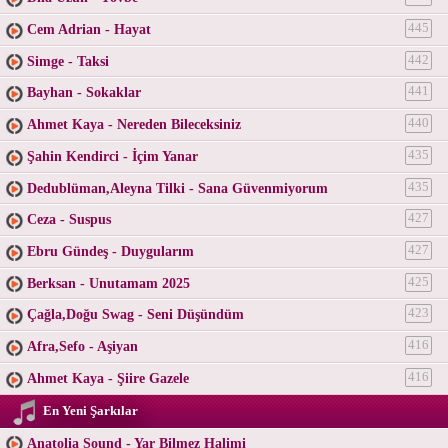
Cem Adrian - Hayat
445
Simge - Taksi
442
Bayhan - Sokaklar
441
Ahmet Kaya - Nereden Bileceksiniz
440
Şahin Kendirci - İçim Yanar
435
Dedublüman,Aleyna Tilki - Sana Güvenmiyorum
435
Ceza - Suspus
427
Ebru Gündeş - Duygularım
427
Berksan - Unutamam 2025
425
Çağla,Doğu Swag - Seni Düşündüm
423
Afra,Sefo - Aşiyan
416
Ahmet Kaya - Şiire Gazele
416
En Yeni Şarkılar
Anatolia Sound - Yar Bilmez Halimi