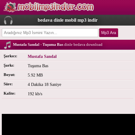
bedava dinle mobil mp3 indir
Mustafa Sandal - Tuşuma Bas
dinle bedava download
Şarkıcı:
Mustafa Sandal
Şarkı:
Tuşuma Bas
Boyut:
5.92 MB
Süre:
4 Dakika 18 Saniye
Kalite:
192 kb/s