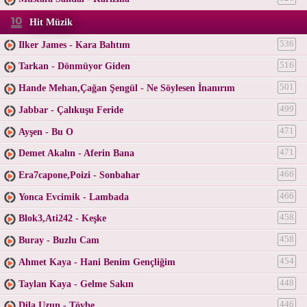
Hit Müzik
Ilker James - Kara Bahtım
536
Tarkan - Dönmüyor Giden
516
Hande Mehan,Çağan Şengül - Ne Söylesen İnanırım
501
Jabbar - Çalıkuşu Feride
499
Ayşen - Bu O
471
Demet Akalın - Aferin Bana
471
Era7capone,Poizi - Sonbahar
466
Yonca Evcimik - Lambada
466
Blok3,Ati242 - Keşke
458
Buray - Buzlu Cam
458
Ahmet Kaya - Hani Benim Gençliğim
454
Taylan Kaya - Gelme Sakın
448
Dila Uzun - Tövbe
446