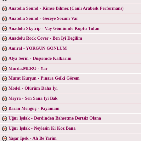
Anatolia Sound - Kimse Bilmez (Canlı Arabesk Performans)
Anatolia Sound - Geceye Sözüm Var
Anadolu Skytrip - Vay Gönlümde Koptu Tufan
Anadolu Rock Cover - Ben İyi Değilim
Amiral - YORGUN GÖNLÜM
Alya Serin - Düşsemde Kalkarım
Murda,MERO - Yâr
Murat Kurşun - Pınara Gelki Görem
Model - Ölürüm Daha İyi
Meyra - Sen Sana İyi Bak
Baran Mengüç - Kıyamam
Uğur Işılak - Derdinden Bahsetme Dertsiz Olana
Uğur Işılak - Neylesin Ki Köz Bana
Yaşar İpek - Ah Be Yarim