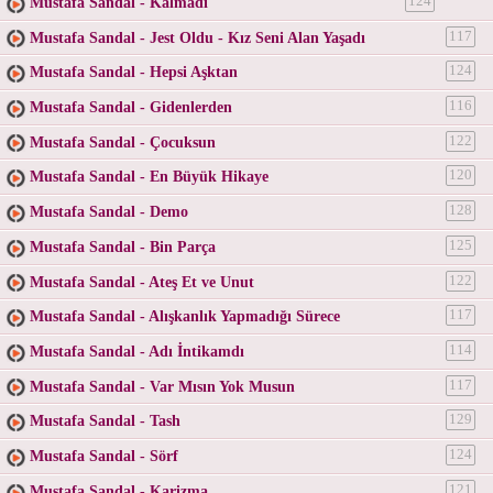
Mustafa Sandal - Kalmadı
124
Mustafa Sandal - Jest Oldu - Kız Seni Alan Yaşadı
117
Mustafa Sandal - Hepsi Aşktan
124
Mustafa Sandal - Gidenlerden
116
Mustafa Sandal - Çocuksun
122
Mustafa Sandal - En Büyük Hikaye
120
Mustafa Sandal - Demo
128
Mustafa Sandal - Bin Parça
125
Mustafa Sandal - Ateş Et ve Unut
122
Mustafa Sandal - Alışkanlık Yapmadığı Sürece
117
Mustafa Sandal - Adı İntikamdı
114
Mustafa Sandal - Var Mısın Yok Musun
117
Mustafa Sandal - Tash
129
Mustafa Sandal - Sörf
124
Mustafa Sandal - Karizma
121