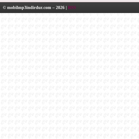
© mobilmp3indirdur.com – 2026 |
RSS