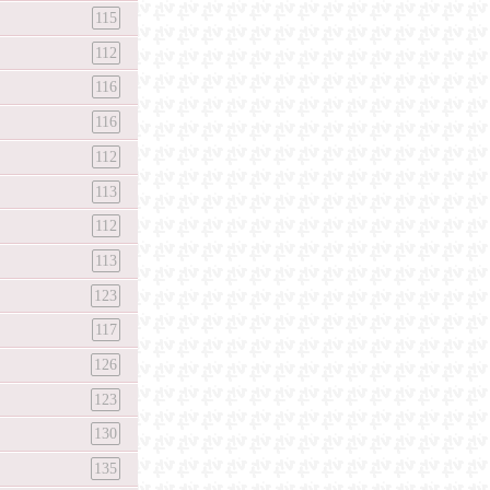
115
112
116
116
112
113
112
113
123
117
126
123
130
135