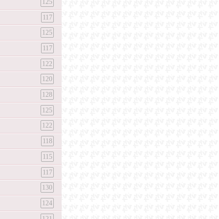
125
117
125
117
122
120
128
125
122
118
115
117
130
124
121