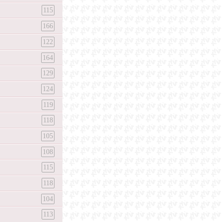
115
166
122
164
129
124
119
118
105
108
115
118
104
113