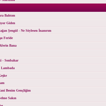
ara Bahtım
üyor Giden
ğan Şengül - Ne Söylesen İnanırım
şu Feride
Aferin Bana
i - Sonbahar
- Lambada
Keşke
Cam
ani Benim Gençliğim
Gelme Sakın
be