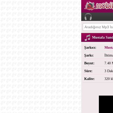
Mustafa Sand
Şarkıcı:
Must
Şarkı:
İhtim
Boyut:
7.40
Süre:
3 Dak
Kalite:
320 k