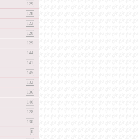
129
128
122
120
129
144
141
145
132
136
140
128
130
0