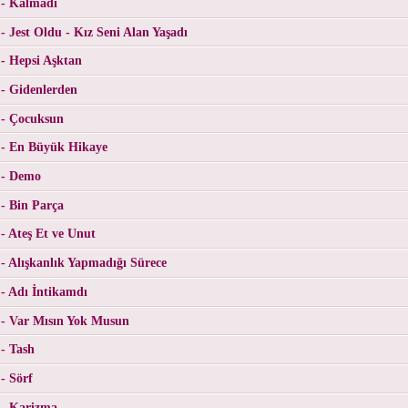
 - Kalmadı
- Jest Oldu - Kız Seni Alan Yaşadı
- Hepsi Aşktan
- Gidenlerden
 - Çocuksun
 - En Büyük Hikaye
 - Demo
- Bin Parça
- Ateş Et ve Unut
- Alışkanlık Yapmadığı Sürece
- Adı İntikamdı
 - Var Mısın Yok Musun
- Tash
- Sörf
 - Karizma