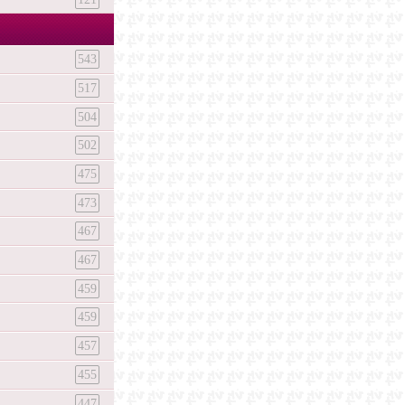
543
517
504
502
475
473
467
467
459
459
457
455
447