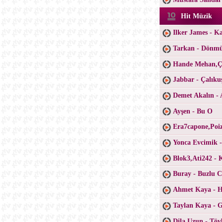
Hit Müzik
Ilker James - K
Tarkan - Dönm
Hande Mehan,Ça
Jabbar - Çalıku
Demet Akalın - 
Ayşen - Bu O
Era7capone,Poiz
Yonca Evcimik 
Blok3,Ati242 - 
Buray - Buzlu 
Ahmet Kaya - H
Taylan Kaya - 
Dila Uzun - Töv