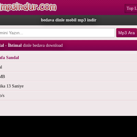
Top L
bedava dinle mobil mp3 indir
al - İhtimal
dinle bedava download
afa Sandal
al
 MB
ika 13 Saniye
b/s