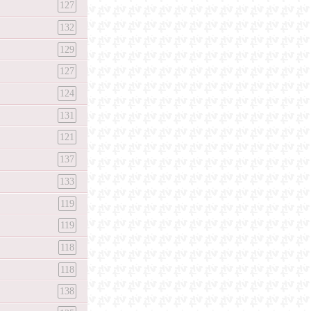
127
132
129
127
124
131
121
137
133
119
119
118
118
138