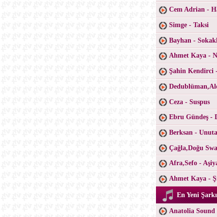
Cem Adrian - H
Simge - Taksi
Bayhan - Sokak
Ahmet Kaya - Ne
Şahin Kendirci 
Dedublüman,Ale
Ceza - Suspus
Ebru Gündeş - 
Berksan - Unu
Çağla,Doğu Swa
Afra,Sefo - Aşiy
Ahmet Kaya - Şi
En Yeni Şarkı
Anatolia Sound 