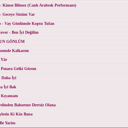
- Kimse Bilmez (Canlı Arabesk Performans)
 - Geceye Sözüm Var
p - Vay Gönlümde Koptu Tufan
ver - Ben İyi Değilim
RGUN GÖNLÜM
üşsemde Kalkarım
 Yâr
 Pınara Gelki Görem
 Daha İyi
a İyi Bak
- Kıyamam
erdinden Bahsetme Dertsiz Olana
eylesin Ki Köz Bana
 Be Yarim