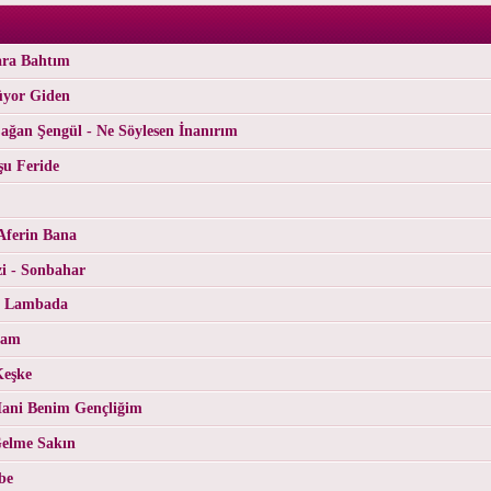
ara Bahtım
üyor Giden
ğan Şengül - Ne Söylesen İnanırım
şu Feride
Aferin Bana
i - Sonbahar
- Lambada
Cam
Keşke
ani Benim Gençliğim
Gelme Sakın
be