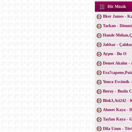
Hit Müzik
Ilker James - K
Tarkan - Dönm
Hande Mehan,Ça
Jabbar - Çalıku
Ayşen - Bu O
Demet Akalın - 
Era7capone,Poiz
Yonca Evcimik 
Buray - Buzlu 
Blok3,Ati242 - 
Ahmet Kaya - H
Taylan Kaya - 
Dila Uzun - Töv