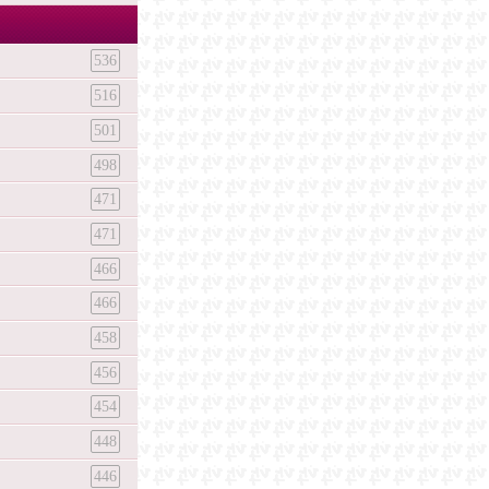
536
516
501
498
471
471
466
466
458
456
454
448
446