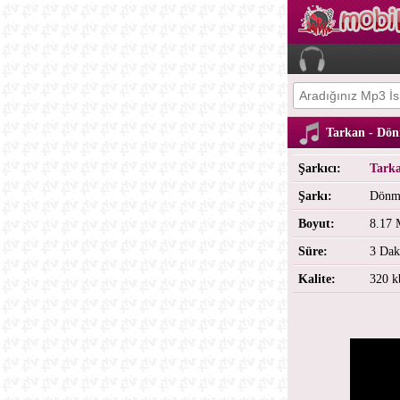
Tarkan - Dö
Şarkıcı:
Tark
Şarkı:
Dönm
Boyut:
8.17
Süre:
3 Dak
Kalite:
320 k