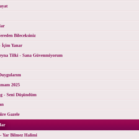
ayat
lar
reden Bileceksiniz
- İçim Yanar
yna Tilki - Sana Güvenmiyorum
Duygularım
tamam 2025
g - Seni Düşündüm
an
ire Gazele
lar
- Yar Bilmez Halimi