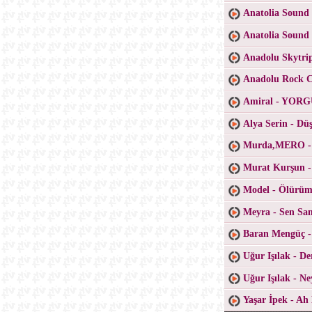
Anatolia Sound 
Anatolia Sound
Anadolu Skytri
Anadolu Rock Co
Amiral - YO
Alya Serin - D
Murda,MERO -
Murat Kurşun -
Model - Ölürüm
Meyra - Sen San
Baran Mengüç 
Uğur Işılak - D
Uğur Işılak - N
Yaşar İpek - Ah