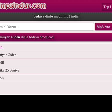
Top L
bedava dinle mobil mp3 indir
nmüyor Giden
dinle bedava download
an
üyor Giden
 MB
ika 25 Saniye
b/s