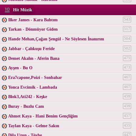
Hit Müzik
Ilker James - Kara Bahtım
543
Tarkan - Dönmüyor Giden
517
Hande Mehan,Çağan Şengül - Ne Söylesen İnanırım
504
Jabbar - Çalıkuşu Feride
502
Demet Akalın - Aferin Bana
475
Ayşen - Bu O
473
Era7capone,Poizi - Sonbahar
467
Yonca Evcimik - Lambada
467
Blok3,Ati242 - Keşke
459
Buray - Buzlu Cam
459
Ahmet Kaya - Hani Benim Gençliğim
457
Taylan Kaya - Gelme Sakın
455
Dila Uzun - Tövbe
447