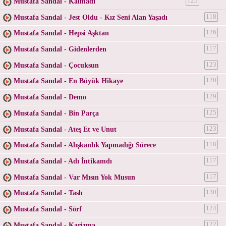
Mustafa Sandal - Kalmadı
125
Mustafa Sandal - Jest Oldu - Kız Seni Alan Yaşadı
118
Mustafa Sandal - Hepsi Aşktan
126
Mustafa Sandal - Gidenlerden
117
Mustafa Sandal - Çocuksun
123
Mustafa Sandal - En Büyük Hikaye
120
Mustafa Sandal - Demo
129
Mustafa Sandal - Bin Parça
125
Mustafa Sandal - Ateş Et ve Unut
123
Mustafa Sandal - Alışkanlık Yapmadığı Sürece
118
Mustafa Sandal - Adı İntikamdı
117
Mustafa Sandal - Var Mısın Yok Musun
117
Mustafa Sandal - Tash
130
Mustafa Sandal - Sörf
124
Mustafa Sandal - Karizma
122