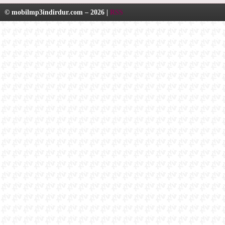
© mobilmp3indirdur.com – 2026 |
RSS