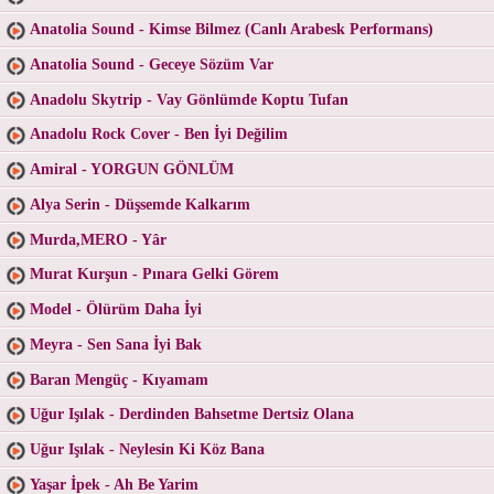
Anatolia Sound - Kimse Bilmez (Canlı Arabesk Performans)
Anatolia Sound - Geceye Sözüm Var
Anadolu Skytrip - Vay Gönlümde Koptu Tufan
Anadolu Rock Cover - Ben İyi Değilim
Amiral - YORGUN GÖNLÜM
Alya Serin - Düşsemde Kalkarım
Murda,MERO - Yâr
Murat Kurşun - Pınara Gelki Görem
Model - Ölürüm Daha İyi
Meyra - Sen Sana İyi Bak
Baran Mengüç - Kıyamam
Uğur Işılak - Derdinden Bahsetme Dertsiz Olana
Uğur Işılak - Neylesin Ki Köz Bana
Yaşar İpek - Ah Be Yarim