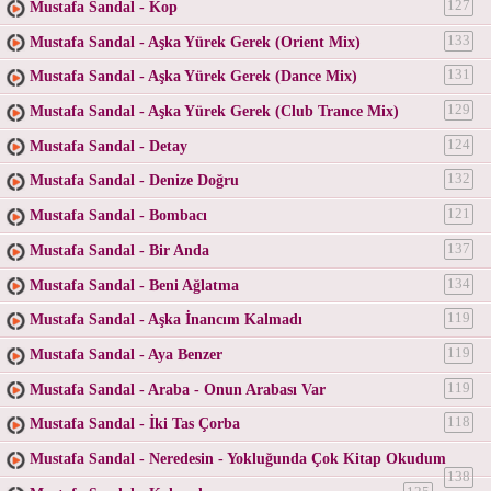
Mustafa Sandal - Kop
127
Mustafa Sandal - Aşka Yürek Gerek (Orient Mix)
133
Mustafa Sandal - Aşka Yürek Gerek (Dance Mix)
131
Mustafa Sandal - Aşka Yürek Gerek (Club Trance Mix)
129
Mustafa Sandal - Detay
124
Mustafa Sandal - Denize Doğru
132
Mustafa Sandal - Bombacı
121
Mustafa Sandal - Bir Anda
137
Mustafa Sandal - Beni Ağlatma
134
Mustafa Sandal - Aşka İnancım Kalmadı
119
Mustafa Sandal - Aya Benzer
119
Mustafa Sandal - Araba - Onun Arabası Var
119
Mustafa Sandal - İki Tas Çorba
118
Mustafa Sandal - Neredesin - Yokluğunda Çok Kitap Okudum
138