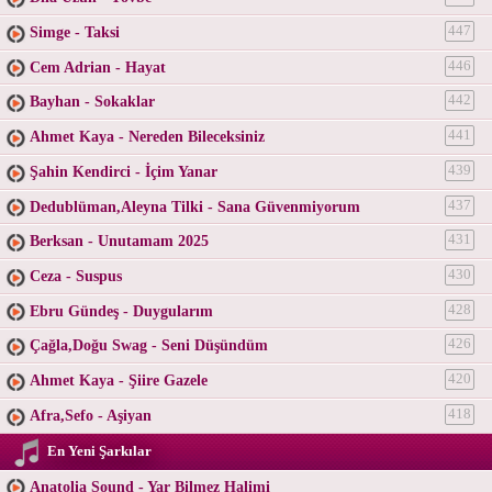
Simge - Taksi
447
Cem Adrian - Hayat
446
Bayhan - Sokaklar
442
Ahmet Kaya - Nereden Bileceksiniz
441
Şahin Kendirci - İçim Yanar
439
Dedublüman,Aleyna Tilki - Sana Güvenmiyorum
437
Berksan - Unutamam 2025
431
Ceza - Suspus
430
Ebru Gündeş - Duygularım
428
Çağla,Doğu Swag - Seni Düşündüm
426
Ahmet Kaya - Şiire Gazele
420
Afra,Sefo - Aşiyan
418
En Yeni Şarkılar
Anatolia Sound - Yar Bilmez Halimi