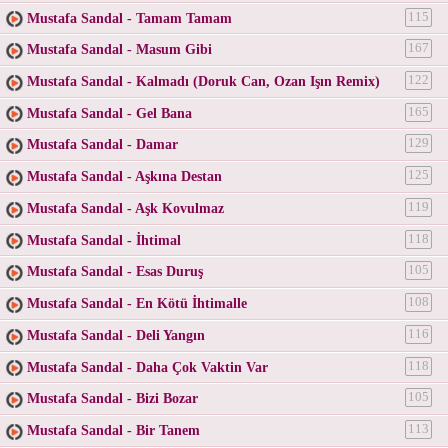
Mustafa Sandal - Tamam Tamam
115
Mustafa Sandal - Masum Gibi
167
Mustafa Sandal - Kalmadı (Doruk Can, Ozan Işın Remix)
122
Mustafa Sandal - Gel Bana
165
Mustafa Sandal - Damar
129
Mustafa Sandal - Aşkına Destan
125
Mustafa Sandal - Aşk Kovulmaz
119
Mustafa Sandal - İhtimal
118
Mustafa Sandal - Esas Duruş
105
Mustafa Sandal - En Kötü İhtimalle
108
Mustafa Sandal - Deli Yangın
116
Mustafa Sandal - Daha Çok Vaktin Var
118
Mustafa Sandal - Bizi Bozar
105
Mustafa Sandal - Bir Tanem
113