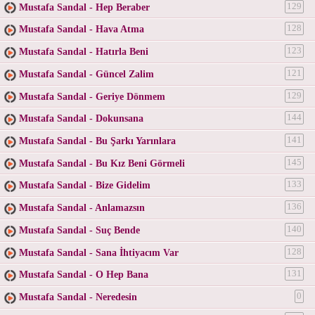
Mustafa Sandal - Hep Beraber
129
Mustafa Sandal - Hava Atma
128
Mustafa Sandal - Hatırla Beni
123
Mustafa Sandal - Güncel Zalim
121
Mustafa Sandal - Geriye Dönmem
129
Mustafa Sandal - Dokunsana
144
Mustafa Sandal - Bu Şarkı Yarınlara
141
Mustafa Sandal - Bu Kız Beni Görmeli
145
Mustafa Sandal - Bize Gidelim
133
Mustafa Sandal - Anlamazsın
136
Mustafa Sandal - Suç Bende
140
Mustafa Sandal - Sana İhtiyacım Var
128
Mustafa Sandal - O Hep Bana
131
Mustafa Sandal - Neredesin
0