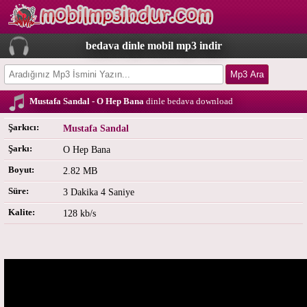
bedava dinle mobil mp3 indir
Mustafa Sandal - O Hep Bana
dinle bedava download
Şarkıcı:
Mustafa Sandal
Şarkı:
O Hep Bana
Boyut:
2.82 MB
Süre:
3 Dakika 4 Saniye
Kalite:
128 kb/s