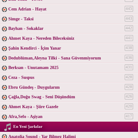
Cem Adrian - Hayat
445
Simge - Taksi
443
Bayhan - Sokaklar
442
Ahmet Kaya - Nereden Bileceksiniz
441
Şahin Kendirci - İçim Yanar
438
Dedublüman,Aleyna Tilki - Sana Güvenmiyorum
436
Berksan - Unutamam 2025
431
Ceza - Suspus
428
Ebru Gündeş - Duygularım
428
Çağla,Doğu Swag - Seni Düşündüm
426
Ahmet Kaya - Şiire Gazele
420
Afra,Sefo - Aşiyan
417
En Yeni Şarkılar
Anatolia Sound - Yar Bilmez Halimi