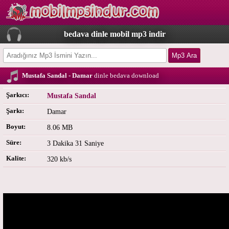
bedava dinle mobil mp3 indir
Mustafa Sandal - Damar
dinle bedava download
Şarkıcı:
Mustafa Sandal
Şarkı:
Damar
Boyut:
8.06 MB
Süre:
3 Dakika 31 Saniye
Kalite:
320 kb/s