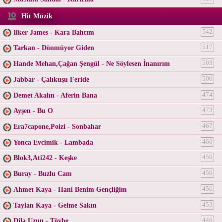
Hit Müzik
Ilker James - Kara Bahtım
542
Tarkan - Dönmüyor Giden
517
Hande Mehan,Çağan Şengül - Ne Söylesen İnanırım
503
Jabbar - Çalıkuşu Feride
500
Demet Akalın - Aferin Bana
474
Ayşen - Bu O
473
Era7capone,Poizi - Sonbahar
467
Yonca Evcimik - Lambada
466
Blok3,Ati242 - Keşke
459
Buray - Buzlu Cam
459
Ahmet Kaya - Hani Benim Gençliğim
456
Taylan Kaya - Gelme Sakın
453
Dila Uzun - Tövbe
446