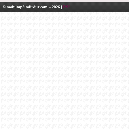
© mobilmp3indirdur.com – 2026 |
RSS