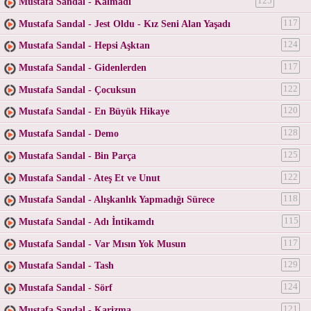
Mustafa Sandal - Kalmadı
125
Mustafa Sandal - Jest Oldu - Kız Seni Alan Yaşadı
117
Mustafa Sandal - Hepsi Aşktan
124
Mustafa Sandal - Gidenlerden
117
Mustafa Sandal - Çocuksun
122
Mustafa Sandal - En Büyük Hikaye
120
Mustafa Sandal - Demo
128
Mustafa Sandal - Bin Parça
125
Mustafa Sandal - Ateş Et ve Unut
122
Mustafa Sandal - Alışkanlık Yapmadığı Sürece
118
Mustafa Sandal - Adı İntikamdı
115
Mustafa Sandal - Var Mısın Yok Musun
117
Mustafa Sandal - Tash
129
Mustafa Sandal - Sörf
124
Mustafa Sandal - Karizma
121