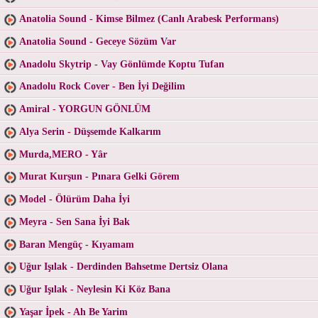
Anatolia Sound - Kimse Bilmez (Canlı Arabesk Performans)
Anatolia Sound - Geceye Sözüm Var
Anadolu Skytrip - Vay Gönlümde Koptu Tufan
Anadolu Rock Cover - Ben İyi Değilim
Amiral - YORGUN GÖNLÜM
Alya Serin - Düşsemde Kalkarım
Murda,MERO - Yâr
Murat Kurşun - Pınara Gelki Görem
Model - Ölürüm Daha İyi
Meyra - Sen Sana İyi Bak
Baran Mengüç - Kıyamam
Uğur Işılak - Derdinden Bahsetme Dertsiz Olana
Uğur Işılak - Neylesin Ki Köz Bana
Yaşar İpek - Ah Be Yarim