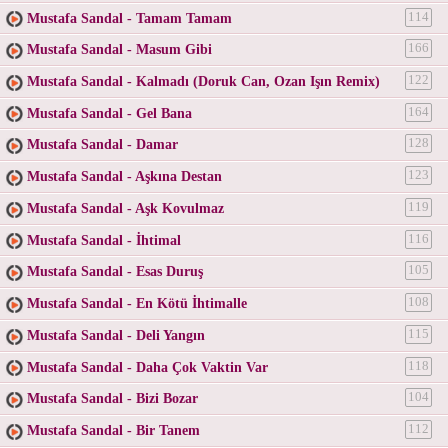
Mustafa Sandal - Tamam Tamam
114
Mustafa Sandal - Masum Gibi
166
Mustafa Sandal - Kalmadı (Doruk Can, Ozan Işın Remix)
122
Mustafa Sandal - Gel Bana
164
Mustafa Sandal - Damar
128
Mustafa Sandal - Aşkına Destan
123
Mustafa Sandal - Aşk Kovulmaz
119
Mustafa Sandal - İhtimal
116
Mustafa Sandal - Esas Duruş
105
Mustafa Sandal - En Kötü İhtimalle
108
Mustafa Sandal - Deli Yangın
115
Mustafa Sandal - Daha Çok Vaktin Var
118
Mustafa Sandal - Bizi Bozar
104
Mustafa Sandal - Bir Tanem
112