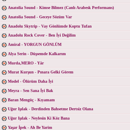
Anatolia Sound - Kimse Bilmez (Canlı Arabesk Performans)
Anatolia Sound - Geceye Sözüm Var
Anadolu Skytrip - Vay Gönlümde Koptu Tufan
Anadolu Rock Cover - Ben İyi Değilim
Amiral - YORGUN GÖNLÜM
Alya Serin - Düşsemde Kalkarım
Murda,MERO - Yâr
Murat Kurşun - Pınara Gelki Görem
Model - Ölürüm Daha İyi
Meyra - Sen Sana İyi Bak
Baran Mengüç - Kıyamam
Uğur Işılak - Derdinden Bahsetme Dertsiz Olana
Uğur Işılak - Neylesin Ki Köz Bana
Yaşar İpek - Ah Be Yarim