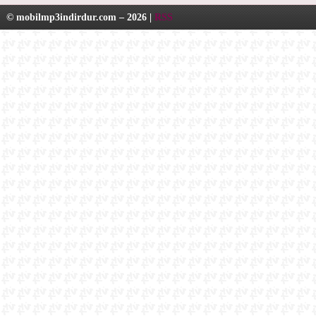
© mobilmp3indirdur.com – 2026 |
RSS