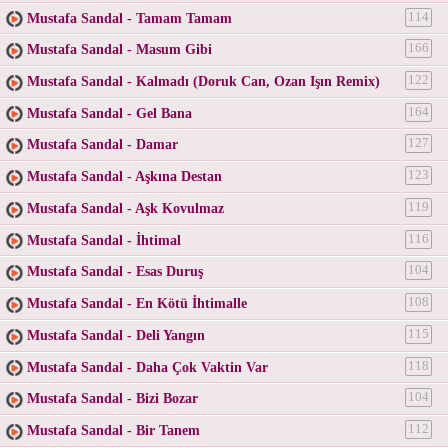
Mustafa Sandal - Tamam Tamam
114
Mustafa Sandal - Masum Gibi
166
Mustafa Sandal - Kalmadı (Doruk Can, Ozan Işın Remix)
122
Mustafa Sandal - Gel Bana
164
Mustafa Sandal - Damar
127
Mustafa Sandal - Aşkına Destan
123
Mustafa Sandal - Aşk Kovulmaz
119
Mustafa Sandal - İhtimal
116
Mustafa Sandal - Esas Duruş
104
Mustafa Sandal - En Kötü İhtimalle
108
Mustafa Sandal - Deli Yangın
115
Mustafa Sandal - Daha Çok Vaktin Var
118
Mustafa Sandal - Bizi Bozar
104
Mustafa Sandal - Bir Tanem
112