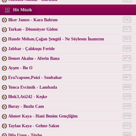
Hit Müzik
Ilker James - Kara Bahtım
542
Tarkan - Dönmüyor Giden
517
Hande Mehan,Çağan Şengül - Ne Söylesen İnanırım
503
Jabbar - Çalıkuşu Feride
500
Demet Akalın - Aferin Bana
474
Ayşen - Bu O
473
Era7capone,Poizi - Sonbahar
467
Yonca Evcimik - Lambada
466
Blok3,Ati242 - Keşke
459
Buray - Buzlu Cam
459
Ahmet Kaya - Hani Benim Gençliğim
456
Taylan Kaya - Gelme Sakın
453
Dila Uzun - Tövbe
446