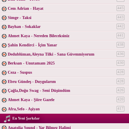
Cem Adrian - Hayat
445
Simge - Taksi
443
Bayhan - Sokaklar
442
Ahmet Kaya - Nereden Bileceksiniz
441
Şahin Kendirci - İçim Yanar
438
Dedublüman,Aleyna Tilki - Sana Güvenmiyorum
436
Berksan - Unutamam 2025
430
Ceza - Suspus
428
Ebru Gündeş - Duygularım
428
Çağla,Doğu Swag - Seni Düşündüm
426
Ahmet Kaya - Şiire Gazele
420
Afra,Sefo - Aşiyan
417
En Yeni Şarkılar
Anatolia Sound - Yar Bilmez Halimi