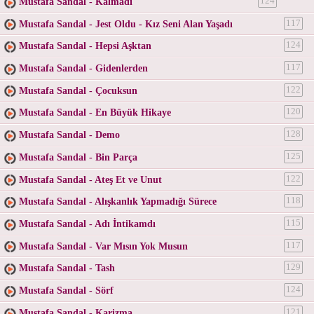
Mustafa Sandal - Kalmadı
124
Mustafa Sandal - Jest Oldu - Kız Seni Alan Yaşadı
117
Mustafa Sandal - Hepsi Aşktan
124
Mustafa Sandal - Gidenlerden
117
Mustafa Sandal - Çocuksun
122
Mustafa Sandal - En Büyük Hikaye
120
Mustafa Sandal - Demo
128
Mustafa Sandal - Bin Parça
125
Mustafa Sandal - Ateş Et ve Unut
122
Mustafa Sandal - Alışkanlık Yapmadığı Sürece
118
Mustafa Sandal - Adı İntikamdı
115
Mustafa Sandal - Var Mısın Yok Musun
117
Mustafa Sandal - Tash
129
Mustafa Sandal - Sörf
124
Mustafa Sandal - Karizma
121