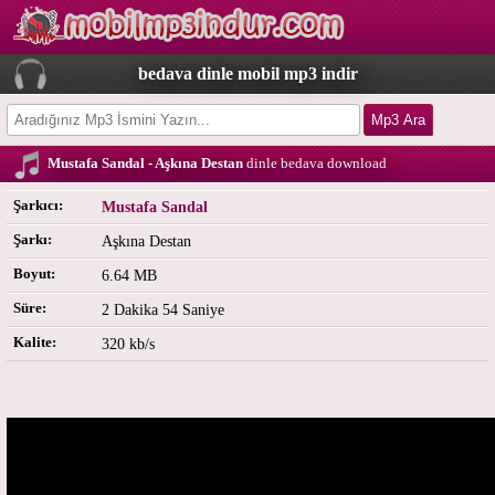
bedava dinle mobil mp3 indir
Mustafa Sandal - Aşkına Destan
dinle bedava download
Şarkıcı:
Mustafa Sandal
Şarkı:
Aşkına Destan
Boyut:
6.64 MB
Süre:
2 Dakika 54 Saniye
Kalite:
320 kb/s