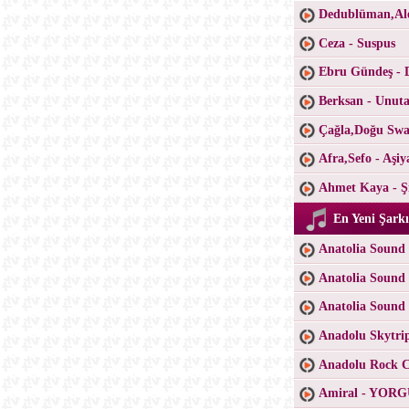
Dedublüman,Ale
Ceza - Suspus
Ebru Gündeş - 
Berksan - Unu
Çağla,Doğu Swa
Afra,Sefo - Aşiy
Ahmet Kaya - Şi
En Yeni Şarkı
Anatolia Sound 
Anatolia Sound 
Anatolia Sound
Anadolu Skytri
Anadolu Rock Co
Amiral - YO