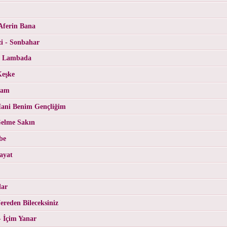
Aferin Bana
i - Sonbahar
- Lambada
Keşke
Cam
ani Benim Gençliğim
Gelme Sakın
be
ayat
lar
reden Bileceksiniz
- İçim Yanar