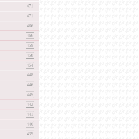
471
471
466
466
459
458
454
448
446
445
442
441
440
435