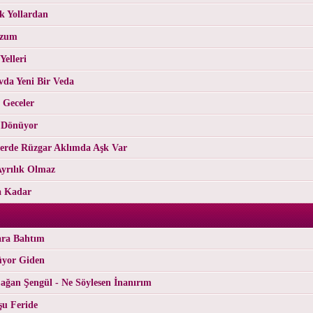
ak Yollardan
rzum
Yelleri
evda Yeni Bir Veda
 Geceler
a Dönüyor
lerde Rüzgar Aklımda Aşk Var
Ayrılık Olmaz
a Kadar
ara Bahtım
üyor Giden
ğan Şengül - Ne Söylesen İnanırım
şu Feride