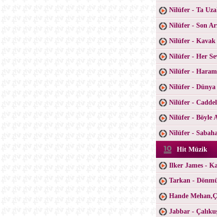
Nilüfer - Ta Uz
Nilüfer - Son A
Nilüfer - Kavak 
Nilüfer - Her S
Nilüfer - Haram
Nilüfer - Düny
Nilüfer - Cadde
Nilüfer - Böyle 
Nilüfer - Sabah
Hit Müzik
Ilker James - K
Tarkan - Dönm
Hande Mehan,Ça
Jabbar - Çalıku