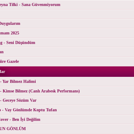
yna Tilki - Sana Güvenmiyorum
Duygularım
tamam 2025
g - Seni Düşündüm
an
ire Gazele
lar
- Yar Bilmez Halimi
- Kimse Bilmez (Canlı Arabesk Performans)
 - Geceye Sözüm Var
p - Vay Gönlümde Koptu Tufan
ver - Ben İyi Değilim
RGUN GÖNLÜM