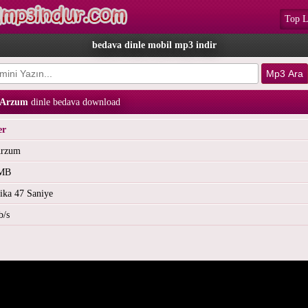
Top L
bedava dinle mobil mp3 indir
n Arzum
dinle bedava download
er
Arzum
 MB
ika 47 Saniye
b/s