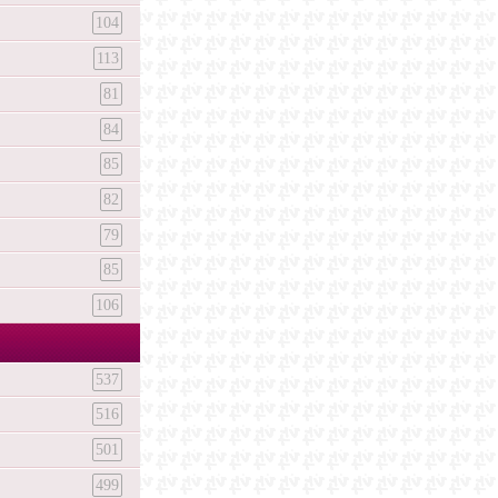
104
113
81
84
85
82
79
85
106
537
516
501
499