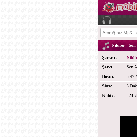
Nilüfer - So
Şarkıcı:
Nilüf
Şarkı:
Son 
Boyut:
3.47
Süre:
3 Dak
Kalite:
128 k