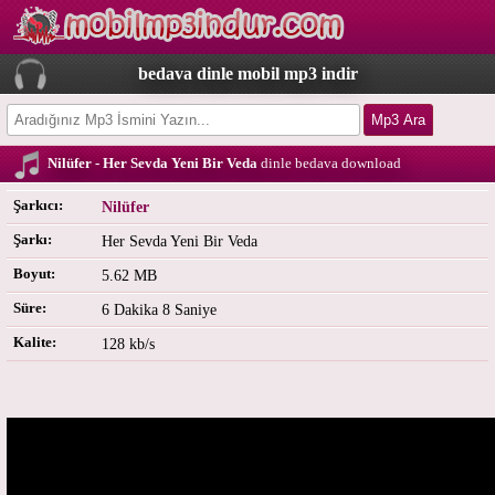
bedava dinle mobil mp3 indir
Nilüfer - Her Sevda Yeni Bir Veda
dinle bedava download
Şarkıcı:
Nilüfer
Şarkı:
Her Sevda Yeni Bir Veda
Boyut:
5.62 MB
Süre:
6 Dakika 8 Saniye
Kalite:
128 kb/s