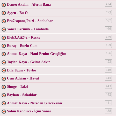
Demet Akalın - Aferin Bana
474
Ayşen - Bu O
473
Era7capone,Poizi - Sonbahar
467
Yonca Evcimik - Lambada
466
Blok3,Ati242 - Keşke
459
Buray - Buzlu Cam
459
Ahmet Kaya - Hani Benim Gençliğim
456
Taylan Kaya - Gelme Sakın
453
Dila Uzun - Tövbe
446
Cem Adrian - Hayat
445
Simge - Taksi
443
Bayhan - Sokaklar
442
Ahmet Kaya - Nereden Bileceksiniz
441
Şahin Kendirci - İçim Yanar
438