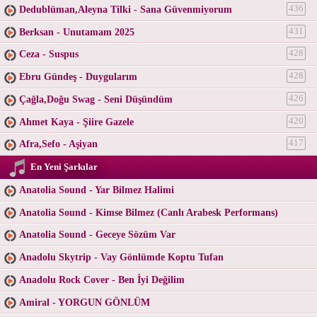
Dedublüman,Aleyna Tilki - Sana Güvenmiyorum
436
Berksan - Unutamam 2025
431
Ceza - Suspus
428
Ebru Gündeş - Duygularım
428
Çağla,Doğu Swag - Seni Düşündüm
426
Ahmet Kaya - Şiire Gazele
420
Afra,Sefo - Aşiyan
417
En Yeni Şarkılar
Anatolia Sound - Yar Bilmez Halimi
Anatolia Sound - Kimse Bilmez (Canlı Arabesk Performans)
Anatolia Sound - Geceye Sözüm Var
Anadolu Skytrip - Vay Gönlümde Koptu Tufan
Anadolu Rock Cover - Ben İyi Değilim
Amiral - YORGUN GÖNLÜM