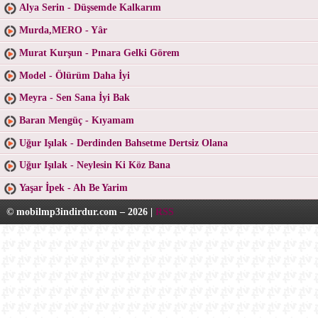
Alya Serin - Düşsemde Kalkarım
Murda,MERO - Yâr
Murat Kurşun - Pınara Gelki Görem
Model - Ölürüm Daha İyi
Meyra - Sen Sana İyi Bak
Baran Mengüç - Kıyamam
Uğur Işılak - Derdinden Bahsetme Dertsiz Olana
Uğur Işılak - Neylesin Ki Köz Bana
Yaşar İpek - Ah Be Yarim
© mobilmp3indirdur.com – 2026 |
RSS