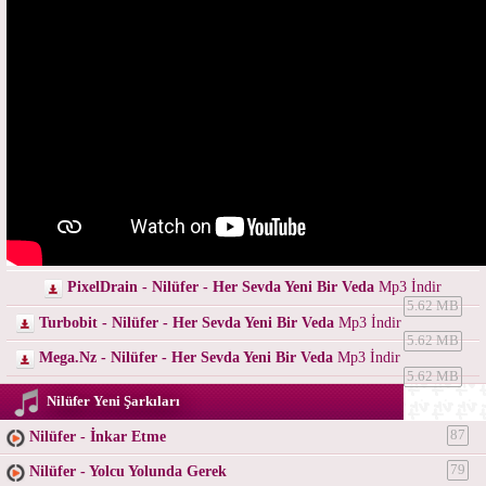
PixelDrain - Nilüfer - Her Sevda Yeni Bir Veda
Mp3 İndir
5.62 MB
Turbobit - Nilüfer - Her Sevda Yeni Bir Veda
Mp3 İndir
5.62 MB
Mega.Nz - Nilüfer - Her Sevda Yeni Bir Veda
Mp3 İndir
5.62 MB
Nilüfer Yeni Şarkıları
Nilüfer - İnkar Etme
87
Nilüfer - Yolcu Yolunda Gerek
79