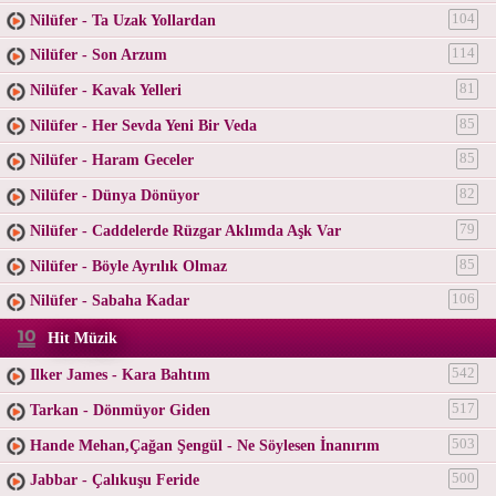
Nilüfer - Ta Uzak Yollardan
104
Nilüfer - Son Arzum
114
Nilüfer - Kavak Yelleri
81
Nilüfer - Her Sevda Yeni Bir Veda
85
Nilüfer - Haram Geceler
85
Nilüfer - Dünya Dönüyor
82
Nilüfer - Caddelerde Rüzgar Aklımda Aşk Var
79
Nilüfer - Böyle Ayrılık Olmaz
85
Nilüfer - Sabaha Kadar
106
Hit Müzik
Ilker James - Kara Bahtım
542
Tarkan - Dönmüyor Giden
517
Hande Mehan,Çağan Şengül - Ne Söylesen İnanırım
503
Jabbar - Çalıkuşu Feride
500