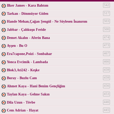
Ilker James - Kara Bahtım
542
Tarkan - Dönmüyor Giden
517
Hande Mehan,Çağan Şengül - Ne Söylesen İnanırım
503
Jabbar - Çalıkuşu Feride
500
Demet Akalın - Aferin Bana
474
Ayşen - Bu O
473
Era7capone,Poizi - Sonbahar
467
Yonca Evcimik - Lambada
466
Blok3,Ati242 - Keşke
459
Buray - Buzlu Cam
459
Ahmet Kaya - Hani Benim Gençliğim
456
Taylan Kaya - Gelme Sakın
453
Dila Uzun - Tövbe
446
Cem Adrian - Hayat
445