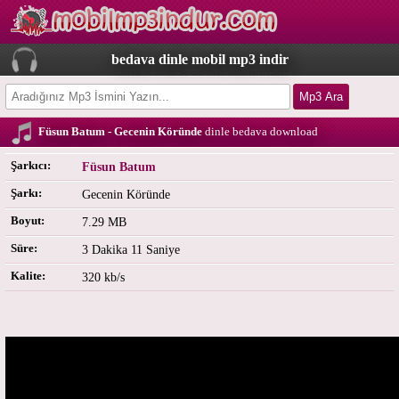
bedava dinle mobil mp3 indir
Füsun Batum - Gecenin Köründe
dinle bedava download
Şarkıcı:
Füsun Batum
Şarkı:
Gecenin Köründe
Boyut:
7.29 MB
Süre:
3 Dakika 11 Saniye
Kalite:
320 kb/s