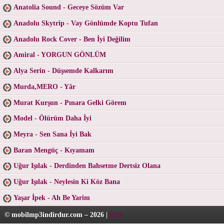
Anatolia Sound - Geceye Sözüm Var
Anadolu Skytrip - Vay Gönlümde Koptu Tufan
Anadolu Rock Cover - Ben İyi Değilim
Amiral - YORGUN GÖNLÜM
Alya Serin - Düşsemde Kalkarım
Murda,MERO - Yâr
Murat Kurşun - Pınara Gelki Görem
Model - Ölürüm Daha İyi
Meyra - Sen Sana İyi Bak
Baran Mengüç - Kıyamam
Uğur Işılak - Derdinden Bahsetme Dertsiz Olana
Uğur Işılak - Neylesin Ki Köz Bana
Yaşar İpek - Ah Be Yarim
© mobilmp3indirdur.com – 2026 |
RSS