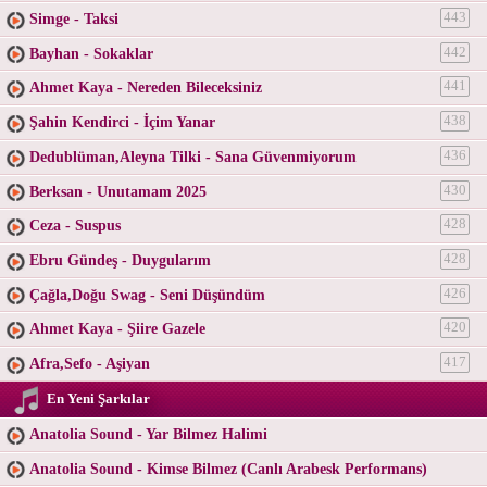
Simge - Taksi
443
Bayhan - Sokaklar
442
Ahmet Kaya - Nereden Bileceksiniz
441
Şahin Kendirci - İçim Yanar
438
Dedublüman,Aleyna Tilki - Sana Güvenmiyorum
436
Berksan - Unutamam 2025
430
Ceza - Suspus
428
Ebru Gündeş - Duygularım
428
Çağla,Doğu Swag - Seni Düşündüm
426
Ahmet Kaya - Şiire Gazele
420
Afra,Sefo - Aşiyan
417
En Yeni Şarkılar
Anatolia Sound - Yar Bilmez Halimi
Anatolia Sound - Kimse Bilmez (Canlı Arabesk Performans)