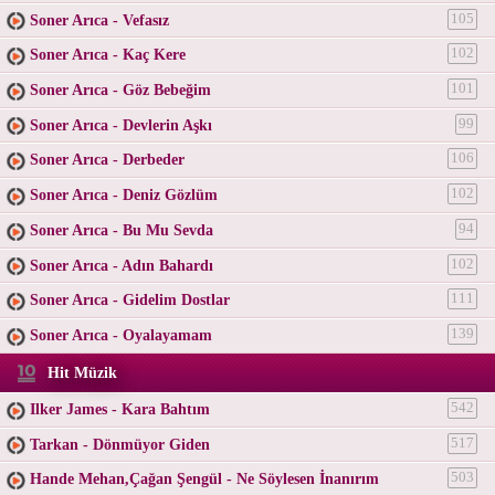
Soner Arıca - Vefasız
105
Soner Arıca - Kaç Kere
102
Soner Arıca - Göz Bebeğim
101
Soner Arıca - Devlerin Aşkı
99
Soner Arıca - Derbeder
106
Soner Arıca - Deniz Gözlüm
102
Soner Arıca - Bu Mu Sevda
94
Soner Arıca - Adın Bahardı
102
Soner Arıca - Gidelim Dostlar
111
Soner Arıca - Oyalayamam
139
Hit Müzik
Ilker James - Kara Bahtım
542
Tarkan - Dönmüyor Giden
517
Hande Mehan,Çağan Şengül - Ne Söylesen İnanırım
503