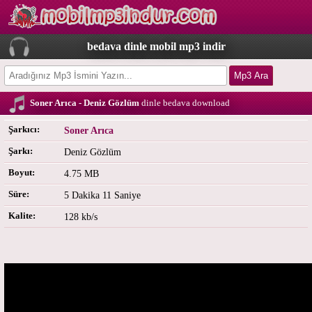
bedava dinle mobil mp3 indir
Soner Arıca - Deniz Gözlüm
dinle bedava download
Şarkıcı:
Soner Arıca
Şarkı:
Deniz Gözlüm
Boyut:
4.75 MB
Süre:
5 Dakika 11 Saniye
Kalite:
128 kb/s