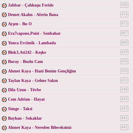
Jabbar - Çalıkuşu Feride
500
Demet Akalın - Aferin Bana
474
Ayşen - Bu O
473
Era7capone,Poizi - Sonbahar
467
Yonca Evcimik - Lambada
466
Blok3,Ati242 - Keşke
459
Buray - Buzlu Cam
459
Ahmet Kaya - Hani Benim Gençliğim
456
Taylan Kaya - Gelme Sakın
453
Dila Uzun - Tövbe
446
Cem Adrian - Hayat
445
Simge - Taksi
443
Bayhan - Sokaklar
442
Ahmet Kaya - Nereden Bileceksiniz
441