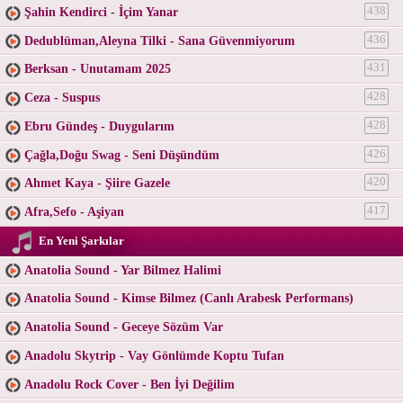
Şahin Kendirci - İçim Yanar
438
Dedublüman,Aleyna Tilki - Sana Güvenmiyorum
436
Berksan - Unutamam 2025
431
Ceza - Suspus
428
Ebru Gündeş - Duygularım
428
Çağla,Doğu Swag - Seni Düşündüm
426
Ahmet Kaya - Şiire Gazele
420
Afra,Sefo - Aşiyan
417
En Yeni Şarkılar
Anatolia Sound - Yar Bilmez Halimi
Anatolia Sound - Kimse Bilmez (Canlı Arabesk Performans)
Anatolia Sound - Geceye Sözüm Var
Anadolu Skytrip - Vay Gönlümde Koptu Tufan
Anadolu Rock Cover - Ben İyi Değilim