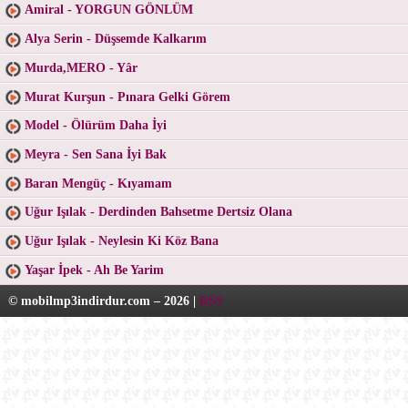
Amiral - YORGUN GÖNLÜM
Alya Serin - Düşsemde Kalkarım
Murda,MERO - Yâr
Murat Kurşun - Pınara Gelki Görem
Model - Ölürüm Daha İyi
Meyra - Sen Sana İyi Bak
Baran Mengüç - Kıyamam
Uğur Işılak - Derdinden Bahsetme Dertsiz Olana
Uğur Işılak - Neylesin Ki Köz Bana
Yaşar İpek - Ah Be Yarim
© mobilmp3indirdur.com – 2026 |
RSS