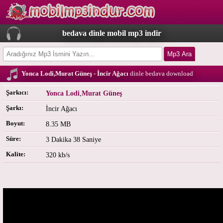
bedava dinle mobil mp3 indir
Yonca Lodi,Murat Güneş - İncir Ağacı
dinle bedava download
Şarkıcı:
Yonca Lodi
,
Murat Güneş
Şarkı:
İncir Ağacı
Boyut:
8.35 MB
Süre:
3 Dakika 38 Saniye
Kalite:
320 kb/s