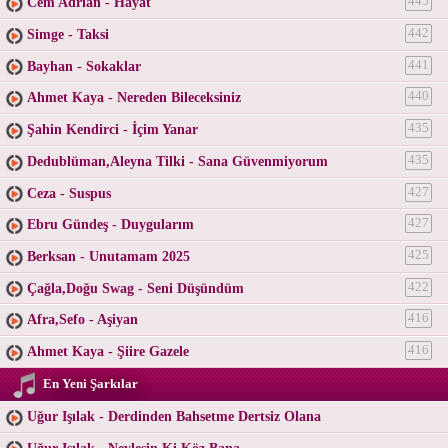
Cem Adrian - Hayat
445
Simge - Taksi
442
Bayhan - Sokaklar
441
Ahmet Kaya - Nereden Bileceksiniz
440
Şahin Kendirci - İçim Yanar
435
Dedublüman,Aleyna Tilki - Sana Güvenmiyorum
435
Ceza - Suspus
427
Ebru Gündeş - Duygularım
427
Berksan - Unutamam 2025
425
Çağla,Doğu Swag - Seni Düşündüm
422
Afra,Sefo - Aşiyan
416
Ahmet Kaya - Şiire Gazele
416
En Yeni Şarkılar
Uğur Işılak - Derdinden Bahsetme Dertsiz Olana
Uğur Işılak - Neylesin Ki Köz Bana