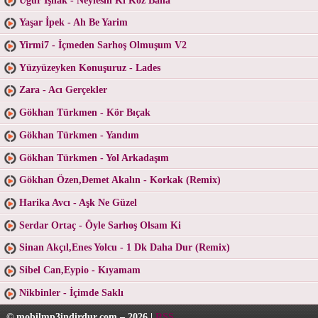
Yaşar İpek - Ah Be Yarim
Yirmi7 - İçmeden Sarhoş Olmuşum V2
Yüzyüzeyken Konuşuruz - Lades
Zara - Acı Gerçekler
Gökhan Türkmen - Kör Bıçak
Gökhan Türkmen - Yandım
Gökhan Türkmen - Yol Arkadaşım
Gökhan Özen,Demet Akalın - Korkak (Remix)
Harika Avcı - Aşk Ne Güzel
Serdar Ortaç - Öyle Sarhoş Olsam Ki
Sinan Akçıl,Enes Yolcu - 1 Dk Daha Dur (Remix)
Sibel Can,Eypio - Kıyamam
Nikbinler - İçimde Saklı
© mobilmp3indirdur.com – 2026 |
RSS