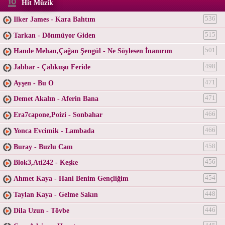
Hit Müzik
Ilker James - Kara Bahtım
536
Tarkan - Dönmüyor Giden
515
Hande Mehan,Çağan Şengül - Ne Söylesen İnanırım
501
Jabbar - Çalıkuşu Feride
498
Ayşen - Bu O
471
Demet Akalın - Aferin Bana
471
Era7capone,Poizi - Sonbahar
466
Yonca Evcimik - Lambada
466
Buray - Buzlu Cam
458
Blok3,Ati242 - Keşke
456
Ahmet Kaya - Hani Benim Gençliğim
454
Taylan Kaya - Gelme Sakın
448
Dila Uzun - Tövbe
446