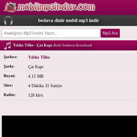
bedava dinle mobil mp3 indir
Yıldız Tilbe - Çat Kapı
dinle bedava download
Şarkıcı:
Yıldız Tilbe
Şarkı:
Çat Kapı
Boyut:
4.15 MB
Süre:
4 Dakika 31 Saniye
Kalite:
128 kb/s