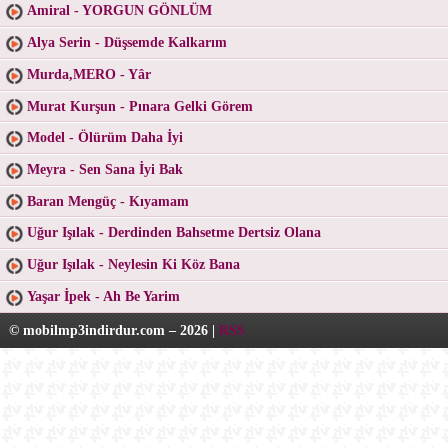
Amiral - YORGUN GÖNLÜM
Alya Serin - Düşsemde Kalkarım
Murda,MERO - Yâr
Murat Kurşun - Pınara Gelki Görem
Model - Ölürüm Daha İyi
Meyra - Sen Sana İyi Bak
Baran Mengüç - Kıyamam
Uğur Işılak - Derdinden Bahsetme Dertsiz Olana
Uğur Işılak - Neylesin Ki Köz Bana
Yaşar İpek - Ah Be Yarim
© mobilmp3indirdur.com – 2026 |
RSS