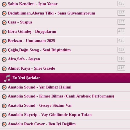
Şahin Kendirci - İçim Yanar
435
Dedublüman,Aleyna Tilki - Sana Güvenmiyorum
435
Ceza - Suspus
427
Ebru Gündeş - Duygularım
427
Berksan - Unutamam 2025
425
Çağla,Doğu Swag - Seni Düşündüm
423
Afra,Sefo - Aşiyan
416
Ahmet Kaya - Şiire Gazele
416
En Yeni Şarkılar
Anatolia Sound - Yar Bilmez Halimi
Anatolia Sound - Kimse Bilmez (Canlı Arabesk Performans)
Anatolia Sound - Geceye Sözüm Var
Anadolu Skytrip - Vay Gönlümde Koptu Tufan
Anadolu Rock Cover - Ben İyi Değilim