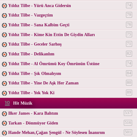
Yıldız Tilbe - Yürü Anca Gidersin
74
Yıldız Tilbe - Vazgeçtim
79
Yıldız Tilbe - Sana Kalbim Geçti
76
Yıldız Tilbe - Kime Kin Ettin De Giydin Alları
75
Yıldız Tilbe - Geceler Sarhoş
71
Yıldız Tilbe - Delikanlım
82
Yıldız Tilbe - Al Ömrümü Koy Ömrünün Üstüne
74
Yıldız Tilbe - Şık Olmalıyım
84
Yıldız Tilbe - Yine De Aşk Her Zaman
80
Yıldız Tilbe - Yok Yok Ki
89
Hit Müzik
Ilker James - Kara Bahtım
537
Tarkan - Dönmüyor Giden
516
Hande Mehan,Çağan Şengül - Ne Söylesen İnanırım
501