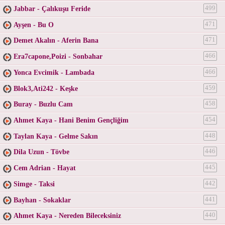
Jabbar - Çalıkuşu Feride
499
Ayşen - Bu O
471
Demet Akalın - Aferin Bana
471
Era7capone,Poizi - Sonbahar
466
Yonca Evcimik - Lambada
466
Blok3,Ati242 - Keşke
459
Buray - Buzlu Cam
458
Ahmet Kaya - Hani Benim Gençliğim
454
Taylan Kaya - Gelme Sakın
448
Dila Uzun - Tövbe
446
Cem Adrian - Hayat
445
Simge - Taksi
442
Bayhan - Sokaklar
441
Ahmet Kaya - Nereden Bileceksiniz
440