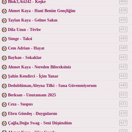
Blok3,Ati242 - Keşke
460
Ahmet Kaya - Hani Benim Gençliğim
458
Taylan Kaya - Gelme Sakın
456
Dila Uzun - Tövbe
451
Simge - Taksi
449
Cem Adrian - Hayat
448
Bayhan - Sokaklar
443
Ahmet Kaya - Nereden Bileceksiniz
443
Şahin Kendirci - İçim Yanar
442
Dedublüman,Aleyna Tilki - Sana Güvenmiyorum
440
Berksan - Unutamam 2025
433
Ceza - Suspus
431
Ebru Gündeş - Duygularım
430
Çağla,Doğu Swag - Seni Düşündüm
427
423