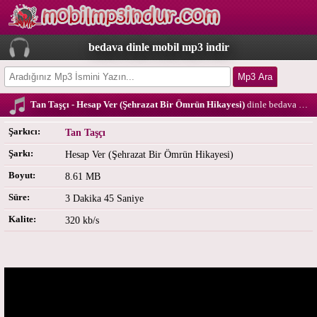
bedava dinle mobil mp3 indir
Tan Taşçı - Hesap Ver (Şehrazat Bir Ömrün Hikayesi)
dinle bedava download
Şarkıcı:
Tan Taşçı
Şarkı:
Hesap Ver (Şehrazat Bir Ömrün Hikayesi)
Boyut:
8.61 MB
Süre:
3 Dakika 45 Saniye
Kalite:
320 kb/s