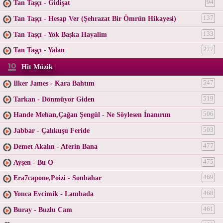
Tan Taşçı - Gidişat
94
Tan Taşçı - Hesap Ver (Şehrazat Bir Ömrün Hikayesi)
137
Tan Taşçı - Yok Başka Hayalim
133
Tan Taşçı - Yalan
277
Hit Müzik
Ilker James - Kara Bahtım
547
Tarkan - Dönmüyor Giden
519
Hande Mehan,Çağan Şengül - Ne Söylesen İnanırım
506
Jabbar - Çalıkuşu Feride
503
Demet Akalın - Aferin Bana
477
Ayşen - Bu O
475
Era7capone,Poizi - Sonbahar
469
Yonca Evcimik - Lambada
468
Buray - Buzlu Cam
461