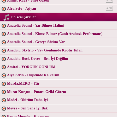
Ahmet Kaya - Şiire Gazele
Afra,Sefo - Aşiyan
420
En Yeni Şarkılar
Anatolia Sound - Yar Bilmez Halimi
Anatolia Sound - Kimse Bilmez (Canlı Arabesk Performans)
Anatolia Sound - Geceye Sözüm Var
Anadolu Skytrip - Vay Gönlümde Koptu Tufan
Anadolu Rock Cover - Ben İyi Değilim
Amiral - YORGUN GÖNLÜM
Alya Serin - Düşsemde Kalkarım
Murda,MERO - Yâr
Murat Kurşun - Pınara Gelki Görem
Model - Ölürüm Daha İyi
Meyra - Sen Sana İyi Bak
Baran Mengüç - Kıyamam