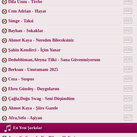
Dila Uzun - Tövbe
446
Cem Adrian - Hayat
445
Simge - Taksi
443
Bayhan - Sokaklar
442
Ahmet Kaya - Nereden Bileceksiniz
441
Şahin Kendirci - İçim Yanar
438
Dedublüman,Aleyna Tilki - Sana Güvenmiyorum
436
Berksan - Unutamam 2025
430
Ceza - Suspus
428
Ebru Gündeş - Duygularım
428
Çağla,Doğu Swag - Seni Düşündüm
426
Ahmet Kaya - Şiire Gazele
420
Afra,Sefo - Aşiyan
417
En Yeni Şarkılar