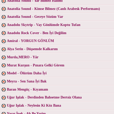
Anatolia Sound - Yar Bilmez Halimi
Anatolia Sound - Kimse Bilmez (Canlı Arabesk Performans)
Anatolia Sound - Geceye Sözüm Var
Anadolu Skytrip - Vay Gönlümde Koptu Tufan
Anadolu Rock Cover - Ben İyi Değilim
Amiral - YORGUN GÖNLÜM
Alya Serin - Düşsemde Kalkarım
Murda,MERO - Yâr
Murat Kurşun - Pınara Gelki Görem
Model - Ölürüm Daha İyi
Meyra - Sen Sana İyi Bak
Baran Mengüç - Kıyamam
Uğur Işılak - Derdinden Bahsetme Dertsiz Olana
Uğur Işılak - Neylesin Ki Köz Bana
Yaşar İpek - Ah Be Yarim