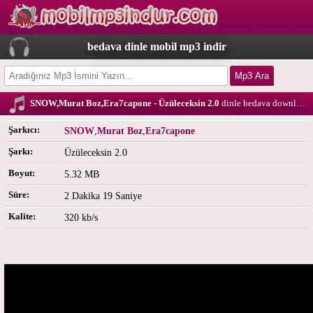
bedava dinle mobil mp3 indir
SNOW,Murat Boz,Era7capone - Üzüleceksin 2.0
dinle bedava download
Şarkıcı:
SNOW
,
Murat Boz
,
Era7capone
Şarkı:
Üzüleceksin 2.0
Boyut:
5.32 MB
Süre:
2 Dakika 19 Saniye
Kalite:
320 kb/s