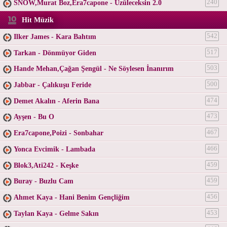
SNOW,Murat Boz,Era7capone - Üzüleceksin 2.0
240
Hit Müzik
Ilker James - Kara Bahtım
542
Tarkan - Dönmüyor Giden
517
Hande Mehan,Çağan Şengül - Ne Söylesen İnanırım
503
Jabbar - Çalıkuşu Feride
500
Demet Akalın - Aferin Bana
474
Ayşen - Bu O
473
Era7capone,Poizi - Sonbahar
467
Yonca Evcimik - Lambada
466
Blok3,Ati242 - Keşke
459
Buray - Buzlu Cam
459
Ahmet Kaya - Hani Benim Gençliğim
456
Taylan Kaya - Gelme Sakın
453