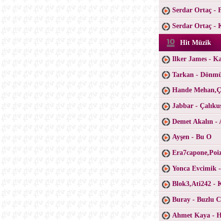
Serdar Ortaç - 
Serdar Ortaç - 
Hit Müzik
Ilker James - K
Tarkan - Dönm
Hande Mehan,Ça
Jabbar - Çalıku
Demet Akalın - 
Ayşen - Bu O
Era7capone,Poiz
Yonca Evcimik 
Blok3,Ati242 - 
Buray - Buzlu 
Ahmet Kaya - H