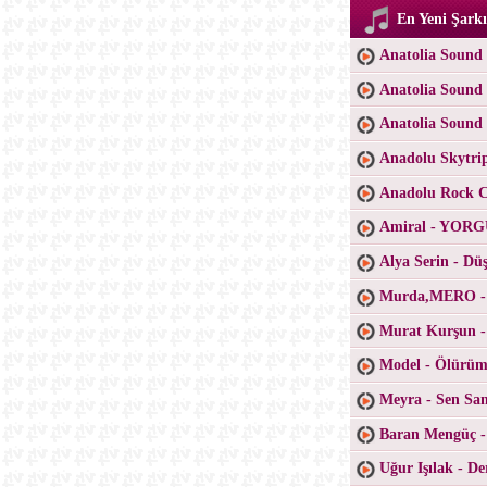
En Yeni Şarkı
Anatolia Sound 
Anatolia Sound 
Anatolia Sound
Anadolu Skytri
Anadolu Rock Co
Amiral - YO
Alya Serin - D
Murda,MERO -
Murat Kurşun -
Model - Ölürüm
Meyra - Sen San
Baran Mengüç 
Uğur Işılak - D