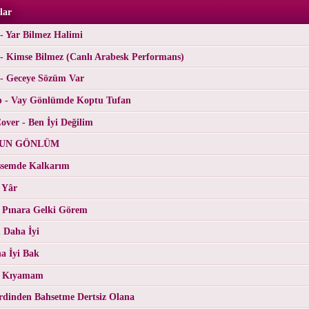
lar
- Yar Bilmez Halimi
- Kimse Bilmez (Canlı Arabesk Performans)
 - Geceye Sözüm Var
p - Vay Gönlümde Koptu Tufan
ver - Ben İyi Değilim
RGUN GÖNLÜM
üşsemde Kalkarım
 Yâr
 Pınara Gelki Görem
 Daha İyi
a İyi Bak
- Kıyamam
erdinden Bahsetme Dertsiz Olana