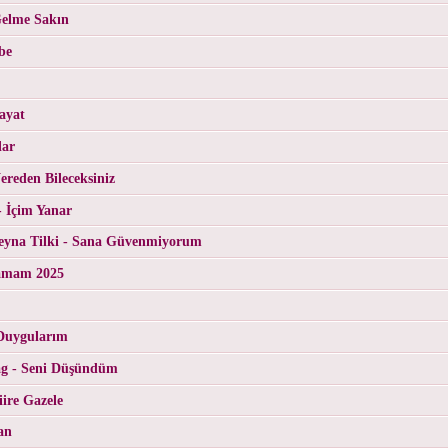
Gelme Sakın
be
ayat
lar
reden Bileceksiniz
- İçim Yanar
yna Tilki - Sana Güvenmiyorum
tamam 2025
Duygularım
g - Seni Düşündüm
ire Gazele
an