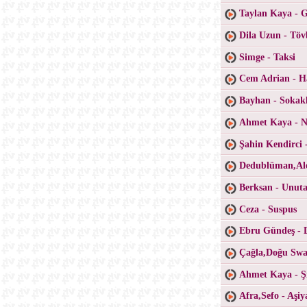
Taylan Kaya - 
Dila Uzun - Töv
Simge - Taksi
Cem Adrian - H
Bayhan - Sokak
Ahmet Kaya - Ne
Şahin Kendirci 
Dedublüman,Ale
Berksan - Unu
Ceza - Suspus
Ebru Gündeş - 
Çağla,Doğu Swa
Ahmet Kaya - Şi
Afra,Sefo - Aşiy