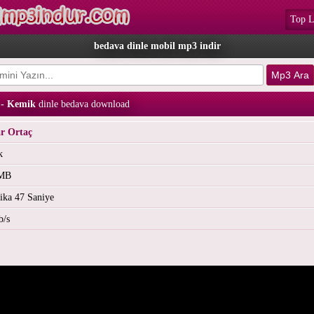
Top L
bedava dinle mobil mp3 indir
 - Kemik
dinle bedava download
r Ortaç
k
 MB
ika 47 Saniye
b/s