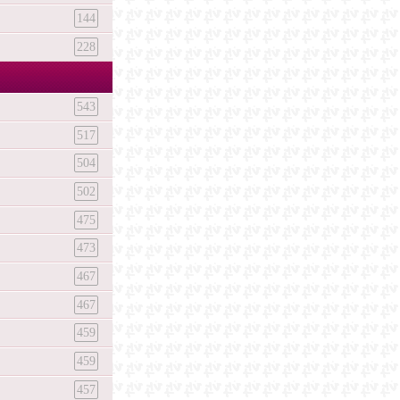
144
228
543
517
504
502
475
473
467
467
459
459
457