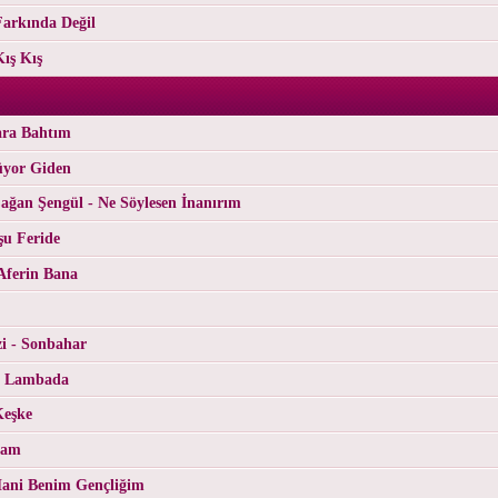
Farkında Değil
Kış Kış
ara Bahtım
üyor Giden
ğan Şengül - Ne Söylesen İnanırım
şu Feride
Aferin Bana
i - Sonbahar
- Lambada
Keşke
Cam
ani Benim Gençliğim