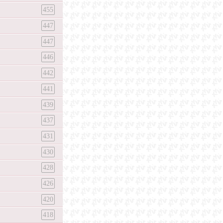
455
447
447
446
442
441
439
437
431
430
428
426
420
418