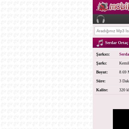
Serdar Ortaç
Şarkıcı:
Serda
Şarkı:
Kemi
Boyut:
8.69
Süre:
3 Dak
Kalite:
320 k