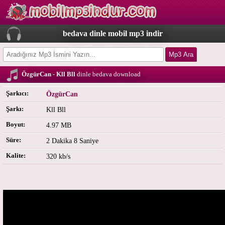
bedava dinle mobil mp3 indir
ÖzgürCan - Kll Bll
dinle bedava download
Şarkıcı:
ÖzgürCan
Şarkı:
Kll Bll
Boyut:
4.97 MB
Süre:
2 Dakika 8 Saniye
Kalite:
320 kb/s