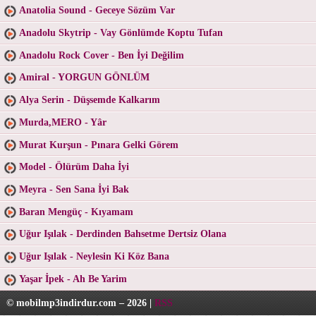
Anatolia Sound - Geceye Sözüm Var
Anadolu Skytrip - Vay Gönlümde Koptu Tufan
Anadolu Rock Cover - Ben İyi Değilim
Amiral - YORGUN GÖNLÜM
Alya Serin - Düşsemde Kalkarım
Murda,MERO - Yâr
Murat Kurşun - Pınara Gelki Görem
Model - Ölürüm Daha İyi
Meyra - Sen Sana İyi Bak
Baran Mengüç - Kıyamam
Uğur Işılak - Derdinden Bahsetme Dertsiz Olana
Uğur Işılak - Neylesin Ki Köz Bana
Yaşar İpek - Ah Be Yarim
© mobilmp3indirdur.com – 2026 |
RSS