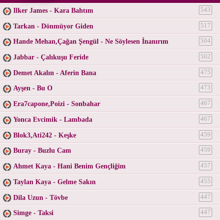
Ilker James - Kara Bahtım
543
Tarkan - Dönmüyor Giden
517
Hande Mehan,Çağan Şengül - Ne Söylesen İnanırım
504
Jabbar - Çalıkuşu Feride
502
Demet Akalın - Aferin Bana
475
Ayşen - Bu O
473
Era7capone,Poizi - Sonbahar
467
Yonca Evcimik - Lambada
467
Blok3,Ati242 - Keşke
459
Buray - Buzlu Cam
459
Ahmet Kaya - Hani Benim Gençliğim
457
Taylan Kaya - Gelme Sakın
455
Dila Uzun - Tövbe
447
Simge - Taksi
447