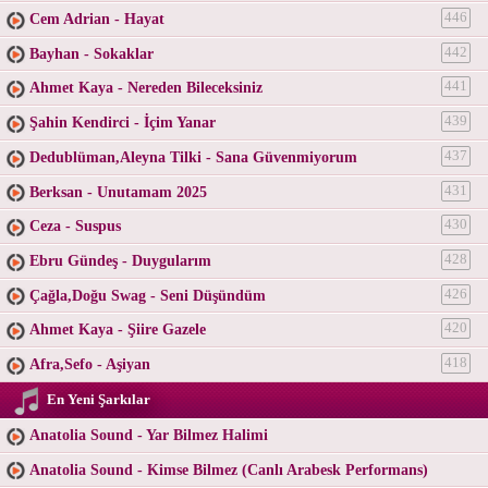
Cem Adrian - Hayat
446
Bayhan - Sokaklar
442
Ahmet Kaya - Nereden Bileceksiniz
441
Şahin Kendirci - İçim Yanar
439
Dedublüman,Aleyna Tilki - Sana Güvenmiyorum
437
Berksan - Unutamam 2025
431
Ceza - Suspus
430
Ebru Gündeş - Duygularım
428
Çağla,Doğu Swag - Seni Düşündüm
426
Ahmet Kaya - Şiire Gazele
420
Afra,Sefo - Aşiyan
418
En Yeni Şarkılar
Anatolia Sound - Yar Bilmez Halimi
Anatolia Sound - Kimse Bilmez (Canlı Arabesk Performans)