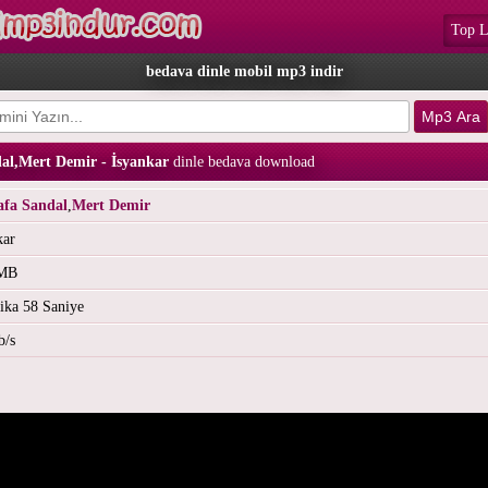
Top L
bedava dinle mobil mp3 indir
al,Mert Demir - İsyankar
dinle bedava download
afa Sandal
,
Mert Demir
kar
 MB
ika 58 Saniye
b/s