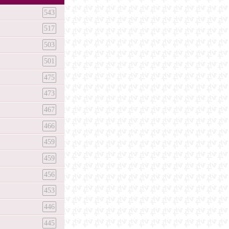
543
517
503
501
475
473
467
466
459
459
456
453
446
445