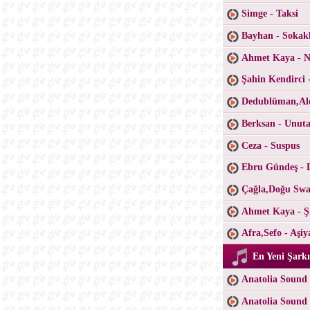
Simge - Taksi
Bayhan - Sokak
Ahmet Kaya - Ne
Şahin Kendirci 
Dedublüman,Ale
Berksan - Unu
Ceza - Suspus
Ebru Gündeş - 
Çağla,Doğu Swa
Ahmet Kaya - Şi
Afra,Sefo - Aşiy
En Yeni Şarkı
Anatolia Sound 
Anatolia Sound 