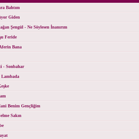
ara Bahtım
üyor Giden
ğan Şengül - Ne Söylesen İnanırım
şu Feride
Aferin Bana
i - Sonbahar
- Lambada
Keşke
Cam
ani Benim Gençliğim
Gelme Sakın
be
ayat