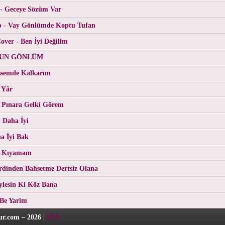
 - Geceye Sözüm Var
p - Vay Gönlümde Koptu Tufan
ver - Ben İyi Değilim
RGUN GÖNLÜM
üşsemde Kalkarım
 Yâr
 Pınara Gelki Görem
 Daha İyi
a İyi Bak
- Kıyamam
erdinden Bahsetme Dertsiz Olana
eylesin Ki Köz Bana
 Be Yarim
r.com – 2026 |
RSS