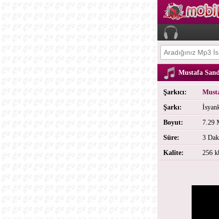
Mustafa Sand
Şarkıcı:
Must
Şarkı:
İsyan
Boyut:
7.29
Süre:
3 Dak
Kalite:
256 k