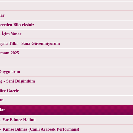
lar
reden Bileceksiniz
- İçim Yanar
yna Tilki - Sana Güvenmiyorum
tamam 2025
Duygularım
g - Seni Düşündüm
ire Gazele
an
lar
- Yar Bilmez Halimi
- Kimse Bilmez (Canlı Arabesk Performans)