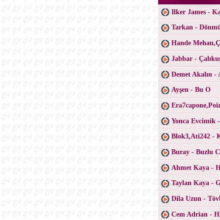
Ilker James - K
Tarkan - Dönm
Hande Mehan,Ça
Jabbar - Çalıku
Demet Akalın - 
Ayşen - Bu O
Era7capone,Poiz
Yonca Evcimik 
Blok3,Ati242 - 
Buray - Buzlu 
Ahmet Kaya - H
Taylan Kaya - 
Dila Uzun - Töv
Cem Adrian - H