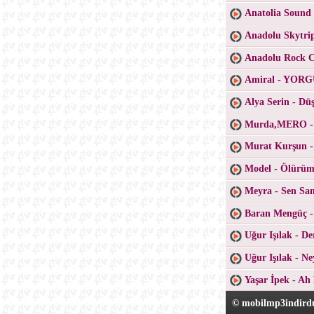
Anatolia Sound
Anadolu Skytri
Anadolu Rock Co
Amiral - YO
Alya Serin - D
Murda,MERO -
Murat Kurşun -
Model - Ölürüm
Meyra - Sen San
Baran Mengüç 
Uğur Işılak - D
Uğur Işılak - N
Yaşar İpek - Ah
© mobilmp3indirdu