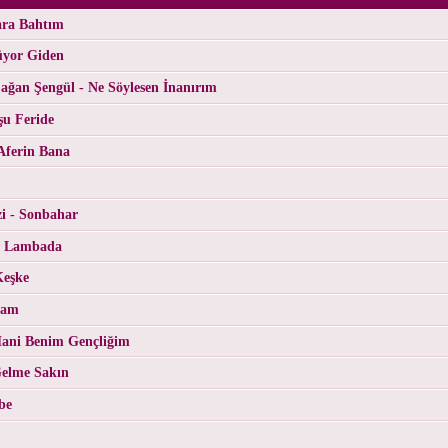
ara Bahtım
üyor Giden
ğan Şengül - Ne Söylesen İnanırım
şu Feride
Aferin Bana
i - Sonbahar
- Lambada
Keşke
Cam
ani Benim Gençliğim
Gelme Sakın
be