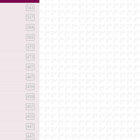
543
517
504
502
475
473
467
467
459
459
457
455
447
447