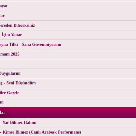
ayat
lar
reden Bileceksiniz
- İçim Yanar
yna Tilki - Sana Güvenmiyorum
tamam 2025
Duygularım
g - Seni Düşündüm
ire Gazele
an
lar
- Yar Bilmez Halimi
- Kimse Bilmez (Canlı Arabesk Performans)