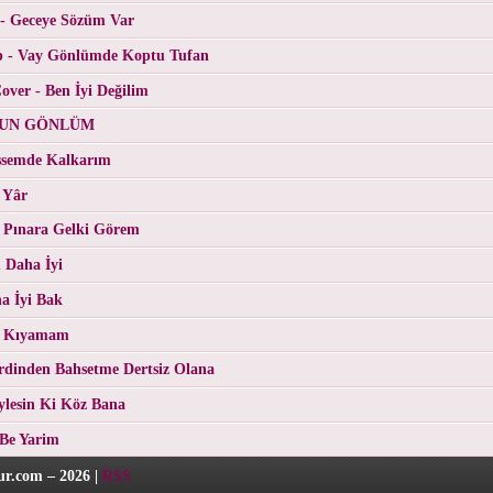
 - Geceye Sözüm Var
p - Vay Gönlümde Koptu Tufan
ver - Ben İyi Değilim
RGUN GÖNLÜM
üşsemde Kalkarım
 Yâr
 Pınara Gelki Görem
 Daha İyi
a İyi Bak
- Kıyamam
erdinden Bahsetme Dertsiz Olana
eylesin Ki Köz Bana
 Be Yarim
r.com – 2026 |
RSS