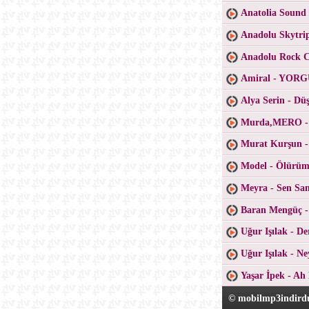
Anatolia Sound
Anadolu Skytri
Anadolu Rock Co
Amiral - YO
Alya Serin - D
Murda,MERO -
Murat Kurşun -
Model - Ölürüm
Meyra - Sen San
Baran Mengüç 
Uğur Işılak - D
Uğur Işılak - N
Yaşar İpek - Ah
© mobilmp3indirdu