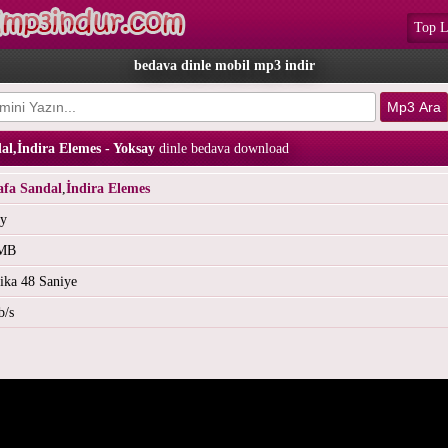
Top L
bedava dinle mobil mp3 indir
al,İndira Elemes - Yoksay
dinle bedava download
afa Sandal
,
İndira Elemes
ay
 MB
ika 48 Saniye
b/s