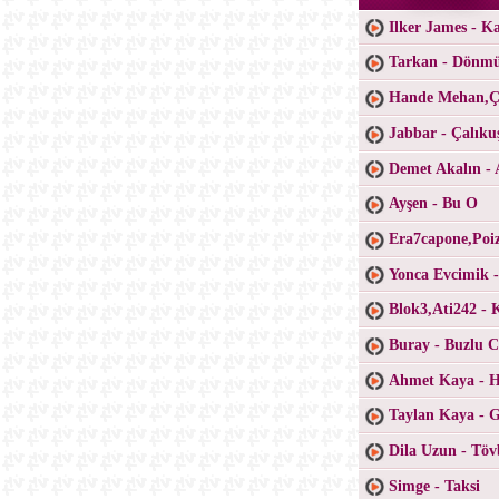
Ilker James - K
Tarkan - Dönm
Hande Mehan,Ça
Jabbar - Çalıku
Demet Akalın - 
Ayşen - Bu O
Era7capone,Poiz
Yonca Evcimik 
Blok3,Ati242 - 
Buray - Buzlu 
Ahmet Kaya - H
Taylan Kaya - 
Dila Uzun - Töv
Simge - Taksi