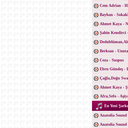
Cem Adrian - H
Bayhan - Sokak
Ahmet Kaya - Ne
Şahin Kendirci 
Dedublüman,Ale
Berksan - Unu
Ceza - Suspus
Ebru Gündeş - 
Çağla,Doğu Swa
Ahmet Kaya - Şi
Afra,Sefo - Aşiy
En Yeni Şarkı
Anatolia Sound 
Anatolia Sound 