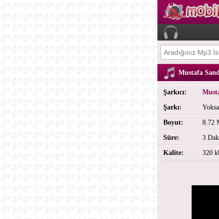
Mustafa Sand
Şarkıcı:
Must
Şarkı:
Yoks
Boyut:
8.72
Süre:
3 Dak
Kalite:
320 k