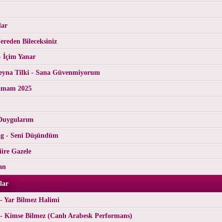
lar
reden Bileceksiniz
- İçim Yanar
yna Tilki - Sana Güvenmiyorum
tamam 2025
Duygularım
g - Seni Düşündüm
ire Gazele
an
lar
- Yar Bilmez Halimi
- Kimse Bilmez (Canlı Arabesk Performans)