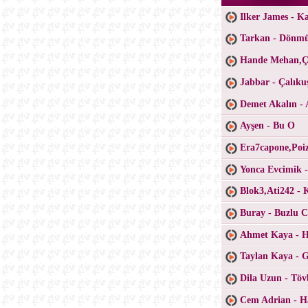
Ilker James - K
Tarkan - Dönm
Hande Mehan,Ça
Jabbar - Çalıku
Demet Akalın - 
Ayşen - Bu O
Era7capone,Poiz
Yonca Evcimik 
Blok3,Ati242 - 
Buray - Buzlu 
Ahmet Kaya - H
Taylan Kaya - 
Dila Uzun - Töv
Cem Adrian - H