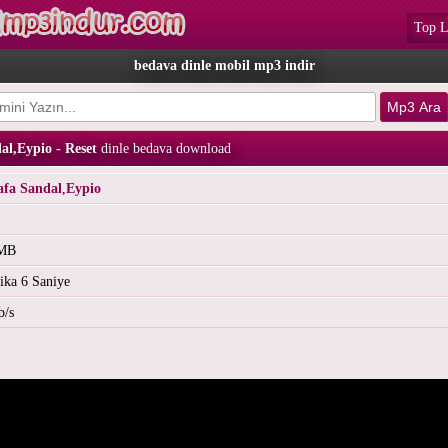
Top L
bedava dinle mobil mp3 indir
al,Eypio - Reset
dinle bedava download
afa Sandal
,
Eypio
 MB
ika 6 Saniye
b/s