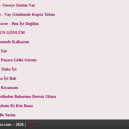
 - Geceye Sözüm Var
p - Vay Gönlümde Koptu Tufan
ver - Ben İyi Değilim
RGUN GÖNLÜM
üşsemde Kalkarım
 Yâr
 Pınara Gelki Görem
 Daha İyi
a İyi Bak
- Kıyamam
erdinden Bahsetme Dertsiz Olana
eylesin Ki Köz Bana
 Be Yarim
r.com – 2026 |
RSS