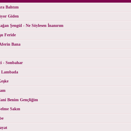
ara Bahtım
üyor Giden
ğan Şengül - Ne Söylesen İnanırım
şu Feride
Aferin Bana
i - Sonbahar
- Lambada
Keşke
Cam
ani Benim Gençliğim
Gelme Sakın
be
ayat