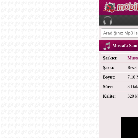
Mustafa Sand
Şarkıcı:
Must
Şarkı:
Reset
Boyut:
7.10
Süre:
3 Dak
Kalite:
320 k