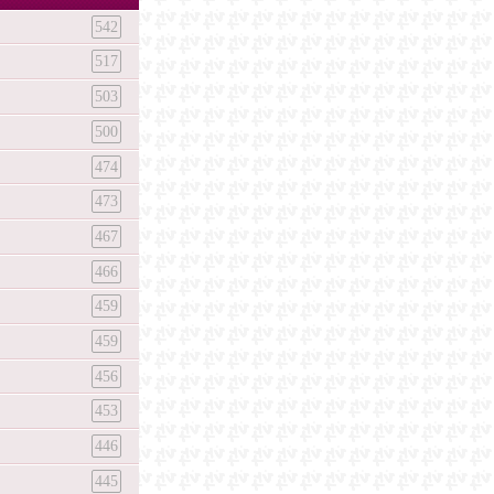
542
517
503
500
474
473
467
466
459
459
456
453
446
445