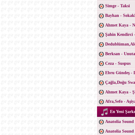
Simge - Taksi
Bayhan - Sokak
Ahmet Kaya - Ne
Şahin Kendirci 
Dedublüman,Ale
Berksan - Unu
Ceza - Suspus
Ebru Gündeş - 
Çağla,Doğu Swa
Ahmet Kaya - Şi
Afra,Sefo - Aşiy
En Yeni Şarkı
Anatolia Sound 
Anatolia Sound 