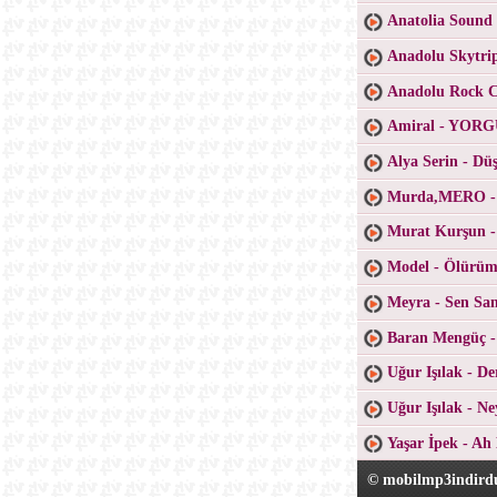
Anatolia Sound
Anadolu Skytri
Anadolu Rock Co
Amiral - YO
Alya Serin - D
Murda,MERO -
Murat Kurşun -
Model - Ölürüm
Meyra - Sen San
Baran Mengüç 
Uğur Işılak - D
Uğur Işılak - N
Yaşar İpek - Ah
© mobilmp3indirdu