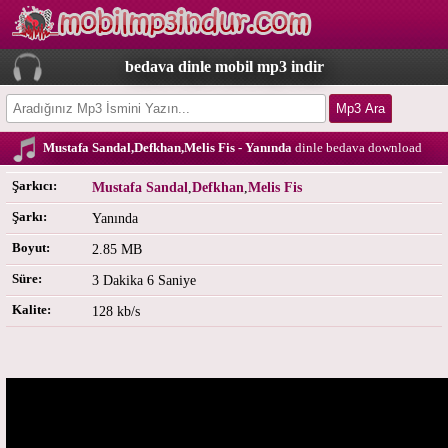
bedava dinle mobil mp3 indir
Mustafa Sandal,Defkhan,Melis Fis - Yanında
dinle bedava download
Şarkıcı:
Mustafa Sandal
,
Defkhan
,
Melis Fis
Şarkı:
Yanında
Boyut:
2.85 MB
Süre:
3 Dakika 6 Saniye
Kalite:
128 kb/s