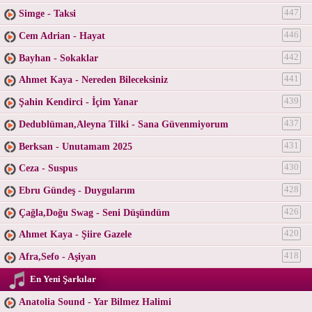
Simge - Taksi
447
Cem Adrian - Hayat
446
Bayhan - Sokaklar
442
Ahmet Kaya - Nereden Bileceksiniz
441
Şahin Kendirci - İçim Yanar
439
Dedublüman,Aleyna Tilki - Sana Güvenmiyorum
437
Berksan - Unutamam 2025
431
Ceza - Suspus
430
Ebru Gündeş - Duygularım
428
Çağla,Doğu Swag - Seni Düşündüm
426
Ahmet Kaya - Şiire Gazele
420
Afra,Sefo - Aşiyan
418
En Yeni Şarkılar
Anatolia Sound - Yar Bilmez Halimi