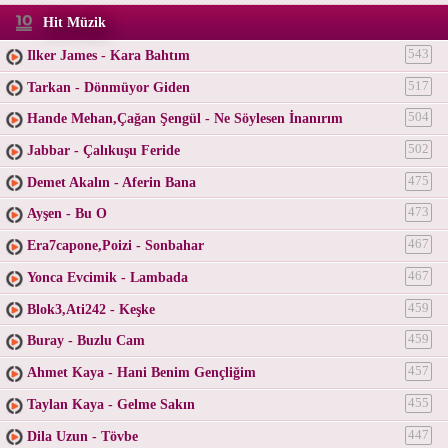
Hit Müzik
Ilker James - Kara Bahtım
543
Tarkan - Dönmüyor Giden
517
Hande Mehan,Çağan Şengül - Ne Söylesen İnanırım
504
Jabbar - Çalıkuşu Feride
502
Demet Akalın - Aferin Bana
475
Ayşen - Bu O
473
Era7capone,Poizi - Sonbahar
467
Yonca Evcimik - Lambada
467
Blok3,Ati242 - Keşke
459
Buray - Buzlu Cam
459
Ahmet Kaya - Hani Benim Gençliğim
457
Taylan Kaya - Gelme Sakın
455
Dila Uzun - Tövbe
447