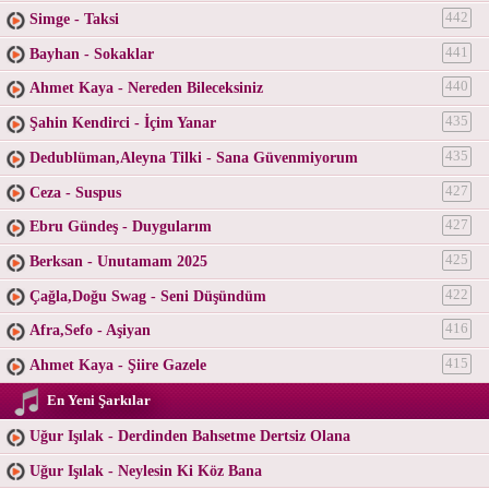
Simge - Taksi
442
Bayhan - Sokaklar
441
Ahmet Kaya - Nereden Bileceksiniz
440
Şahin Kendirci - İçim Yanar
435
Dedublüman,Aleyna Tilki - Sana Güvenmiyorum
435
Ceza - Suspus
427
Ebru Gündeş - Duygularım
427
Berksan - Unutamam 2025
425
Çağla,Doğu Swag - Seni Düşündüm
422
Afra,Sefo - Aşiyan
416
Ahmet Kaya - Şiire Gazele
415
En Yeni Şarkılar
Uğur Işılak - Derdinden Bahsetme Dertsiz Olana
Uğur Işılak - Neylesin Ki Köz Bana