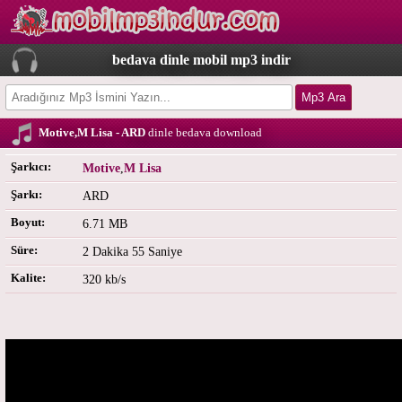
bedava dinle mobil mp3 indir
Motive,M Lisa - ARD
dinle bedava download
Şarkıcı:
Motive
,
M Lisa
Şarkı:
ARD
Boyut:
6.71 MB
Süre:
2 Dakika 55 Saniye
Kalite:
320 kb/s