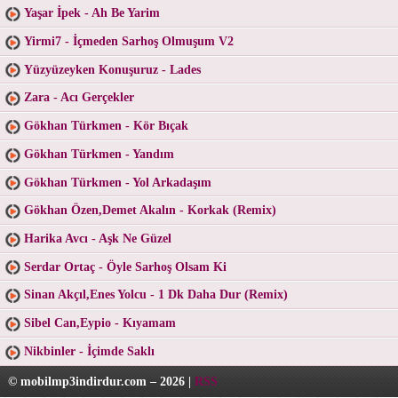
Yaşar İpek - Ah Be Yarim
Yirmi7 - İçmeden Sarhoş Olmuşum V2
Yüzyüzeyken Konuşuruz - Lades
Zara - Acı Gerçekler
Gökhan Türkmen - Kör Bıçak
Gökhan Türkmen - Yandım
Gökhan Türkmen - Yol Arkadaşım
Gökhan Özen,Demet Akalın - Korkak (Remix)
Harika Avcı - Aşk Ne Güzel
Serdar Ortaç - Öyle Sarhoş Olsam Ki
Sinan Akçıl,Enes Yolcu - 1 Dk Daha Dur (Remix)
Sibel Can,Eypio - Kıyamam
Nikbinler - İçimde Saklı
© mobilmp3indirdur.com – 2026 |
RSS