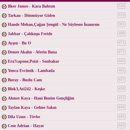
Ilker James - Kara Bahtım
536
Tarkan - Dönmüyor Giden
515
Hande Mehan,Çağan Şengül - Ne Söylesen İnanırım
501
Jabbar - Çalıkuşu Feride
498
Ayşen - Bu O
471
Demet Akalın - Aferin Bana
471
Era7capone,Poizi - Sonbahar
465
Yonca Evcimik - Lambada
465
Buray - Buzlu Cam
457
Blok3,Ati242 - Keşke
456
Ahmet Kaya - Hani Benim Gençliğim
453
Taylan Kaya - Gelme Sakın
448
Dila Uzun - Tövbe
445
Cem Adrian - Hayat
445