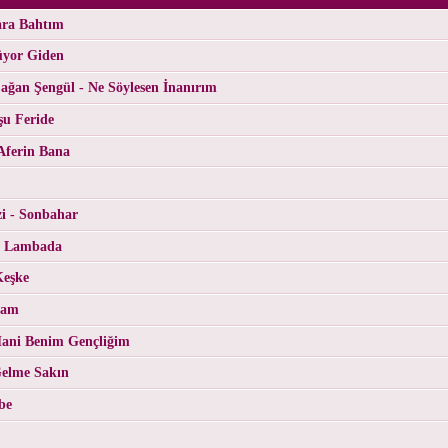
ara Bahtım
üyor Giden
ğan Şengül - Ne Söylesen İnanırım
şu Feride
Aferin Bana
i - Sonbahar
- Lambada
Keşke
Cam
ani Benim Gençliğim
Gelme Sakın
be