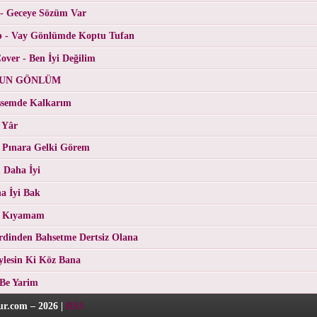
 - Geceye Sözüm Var
p - Vay Gönlümde Koptu Tufan
ver - Ben İyi Değilim
RGUN GÖNLÜM
üşsemde Kalkarım
 Yâr
 Pınara Gelki Görem
 Daha İyi
a İyi Bak
- Kıyamam
erdinden Bahsetme Dertsiz Olana
eylesin Ki Köz Bana
 Be Yarim
r.com – 2026 |
RSS