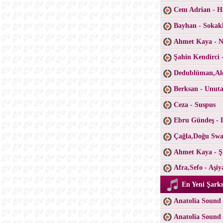
Cem Adrian - H
Bayhan - Sokak
Ahmet Kaya - Ne
Şahin Kendirci 
Dedublüman,Ale
Berksan - Unu
Ceza - Suspus
Ebru Gündeş - 
Çağla,Doğu Swa
Ahmet Kaya - Şi
Afra,Sefo - Aşiy
En Yeni Şarkı
Anatolia Sound 
Anatolia Sound 