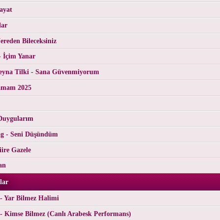
ayat
lar
reden Bileceksiniz
- İçim Yanar
yna Tilki - Sana Güvenmiyorum
tamam 2025
Duygularım
g - Seni Düşündüm
ire Gazele
an
lar
- Yar Bilmez Halimi
- Kimse Bilmez (Canlı Arabesk Performans)