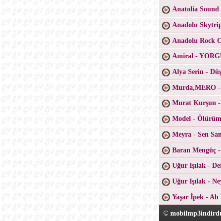
Anatolia Sound
Anadolu Skytri
Anadolu Rock Co
Amiral - YO
Alya Serin - D
Murda,MERO -
Murat Kurşun -
Model - Ölürüm
Meyra - Sen San
Baran Mengüç 
Uğur Işılak - D
Uğur Işılak - N
Yaşar İpek - Ah
© mobilmp3indirdu