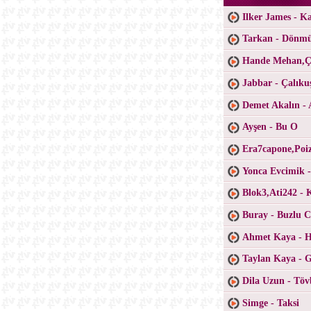
Ilker James - K
Tarkan - Dönm
Hande Mehan,Ça
Jabbar - Çalıku
Demet Akalın - 
Ayşen - Bu O
Era7capone,Poiz
Yonca Evcimik 
Blok3,Ati242 - 
Buray - Buzlu 
Ahmet Kaya - H
Taylan Kaya - 
Dila Uzun - Töv
Simge - Taksi