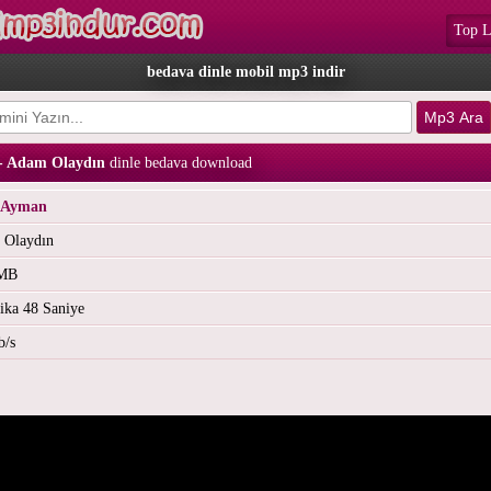
Top L
bedava dinle mobil mp3 indir
- Adam Olaydın
dinle bedava download
 Ayman
 Olaydın
 MB
ika 48 Saniye
b/s