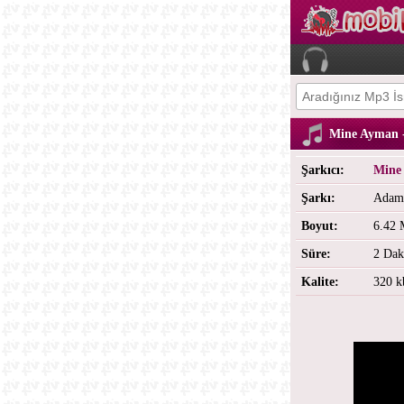
Mine Ayman 
Şarkıcı:
Mine
Şarkı:
Adam
Boyut:
6.42
Süre:
2 Dak
Kalite:
320 k