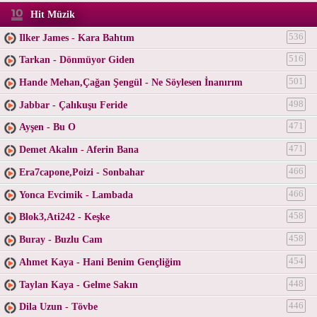
Hit Müzik
Ilker James - Kara Bahtım
536
Tarkan - Dönmüyor Giden
516
Hande Mehan,Çağan Şengül - Ne Söylesen İnanırım
501
Jabbar - Çalıkuşu Feride
498
Ayşen - Bu O
471
Demet Akalın - Aferin Bana
471
Era7capone,Poizi - Sonbahar
466
Yonca Evcimik - Lambada
466
Blok3,Ati242 - Keşke
458
Buray - Buzlu Cam
458
Ahmet Kaya - Hani Benim Gençliğim
454
Taylan Kaya - Gelme Sakın
448
Dila Uzun - Tövbe
446