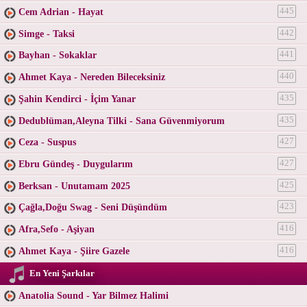
Cem Adrian - Hayat
445
Simge - Taksi
442
Bayhan - Sokaklar
441
Ahmet Kaya - Nereden Bileceksiniz
440
Şahin Kendirci - İçim Yanar
435
Dedublüman,Aleyna Tilki - Sana Güvenmiyorum
435
Ceza - Suspus
427
Ebru Gündeş - Duygularım
427
Berksan - Unutamam 2025
425
Çağla,Doğu Swag - Seni Düşündüm
423
Afra,Sefo - Aşiyan
416
Ahmet Kaya - Şiire Gazele
416
En Yeni Şarkılar
Anatolia Sound - Yar Bilmez Halimi