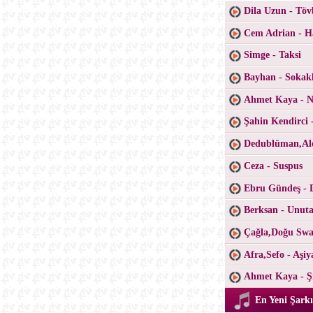
Dila Uzun - Töv
Cem Adrian - H
Simge - Taksi
Bayhan - Sokak
Ahmet Kaya - Ne
Şahin Kendirci 
Dedublüman,Ale
Ceza - Suspus
Ebru Gündeş - 
Berksan - Unu
Çağla,Doğu Swa
Afra,Sefo - Aşiy
Ahmet Kaya - Şi
En Yeni Şarkı