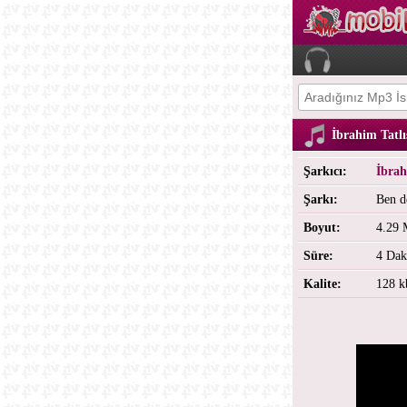
İbrahim Tatlı
Şarkıcı:
İbrah
Şarkı:
Ben d
Boyut:
4.29
Süre:
4 Dak
Kalite:
128 k