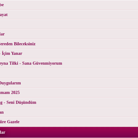
be
ayat
lar
reden Bileceksiniz
- İçim Yanar
yna Tilki - Sana Güvenmiyorum
Duygularım
tamam 2025
g - Seni Düşündüm
an
ire Gazele
lar