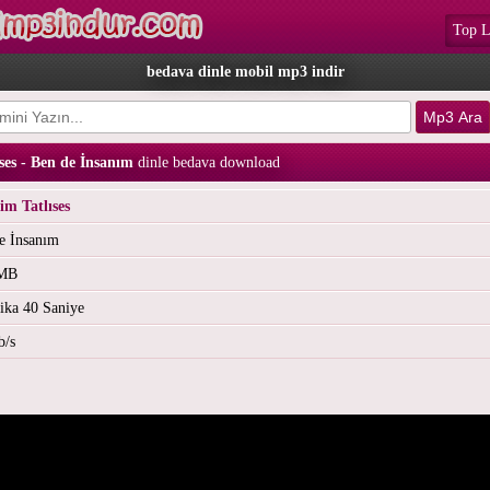
Top L
bedava dinle mobil mp3 indir
ses - Ben de İnsanım
dinle bedava download
im Tatlıses
e İnsanım
 MB
ika 40 Saniye
b/s