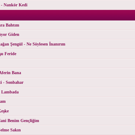
s - Nankör Kedi
ara Bahtım
üyor Giden
ğan Şengül - Ne Söylesen İnanırım
şu Feride
Aferin Bana
i - Sonbahar
- Lambada
Cam
Keşke
ani Benim Gençliğim
Gelme Sakın