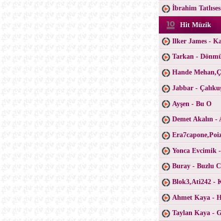
İbrahim Tatlıse
Hit Müzik
Ilker James - K
Tarkan - Dönm
Hande Mehan,Ça
Jabbar - Çalıku
Ayşen - Bu O
Demet Akalın - 
Era7capone,Poiz
Yonca Evcimik 
Buray - Buzlu 
Blok3,Ati242 - 
Ahmet Kaya - H
Taylan Kaya - 