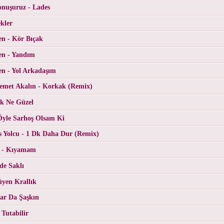
nuşuruz - Lades
ekler
n - Kör Bıçak
n - Yandım
 - Yol Arkadaşım
met Akalın - Korkak (Remix)
şk Ne Güzel
Öyle Sarhoş Olsam Ki
s Yolcu - 1 Dk Daha Dur (Remix)
o - Kıyamam
de Saklı
üyen Krallık
lar Da Şaşkın
 Tutabilir