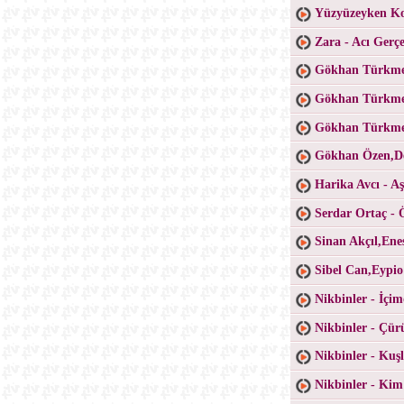
Yüzyüzeyken Ko
Zara - Acı Gerç
Gökhan Türkme
Gökhan Türkme
Gökhan Türkmen
Gökhan Özen,De
Harika Avcı - A
Serdar Ortaç - 
Sinan Akçıl,Ene
Sibel Can,Eypi
Nikbinler - İçim
Nikbinler - Çür
Nikbinler - Kuş
Nikbinler - Kim