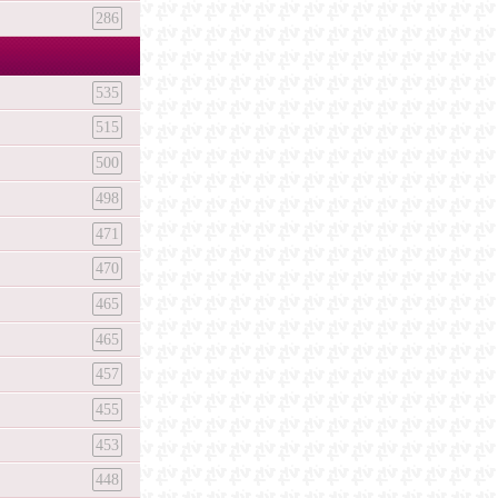
286
535
515
500
498
471
470
465
465
457
455
453
448