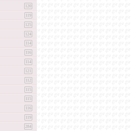
120
119
125
124
114
116
114
121
112
115
115
116
119
284