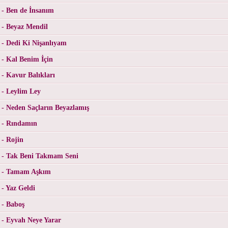
s - Ben de İnsanım
s - Beyaz Mendil
s - Dedi Ki Nişanlıyam
 - Kal Benim İçin
 - Kavur Balıkları
 - Leylim Ley
s - Neden Saçların Beyazlamış
s - Rındamın
 - Rojin
s - Tak Beni Takmam Seni
es - Tamam Aşkım
 - Yaz Geldi
 - Baboş
s - Eyvah Neye Yarar