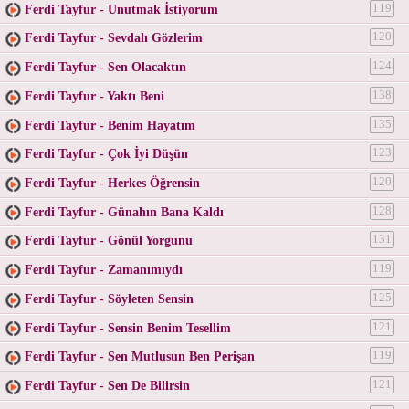
Ferdi Tayfur - Unutmak İstiyorum
119
Ferdi Tayfur - Sevdalı Gözlerim
120
Ferdi Tayfur - Sen Olacaktın
124
Ferdi Tayfur - Yaktı Beni
138
Ferdi Tayfur - Benim Hayatım
135
Ferdi Tayfur - Çok İyi Düşün
123
Ferdi Tayfur - Herkes Öğrensin
120
Ferdi Tayfur - Günahın Bana Kaldı
128
Ferdi Tayfur - Gönül Yorgunu
131
Ferdi Tayfur - Zamanımıydı
119
Ferdi Tayfur - Söyleten Sensin
125
Ferdi Tayfur - Sensin Benim Tesellim
121
Ferdi Tayfur - Sen Mutlusun Ben Perişan
119
Ferdi Tayfur - Sen De Bilirsin
121