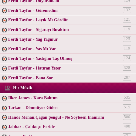
Ferdi Tayfur - Duyuramam
124
Ferdi Tayfur - Göremedim
132
Ferdi Tayfur - Layık Mı Gördün
121
Ferdi Tayfur - Sigarayı Bıraktım
119
Ferdi Tayfur - Yağ Yağmur
125
Ferdi Tayfur - Yas Mı Var
119
Ferdi Tayfur - Yastığım Taş Olmuş
124
Ferdi Tayfur - Hatıran Yeter
328
Ferdi Tayfur - Bana Sor
287
Hit Müzik
Ilker James - Kara Bahtım
535
Tarkan - Dönmüyor Giden
515
Hande Mehan,Çağan Şengül - Ne Söylesen İnanırım
500
Jabbar - Çalıkuşu Feride
498