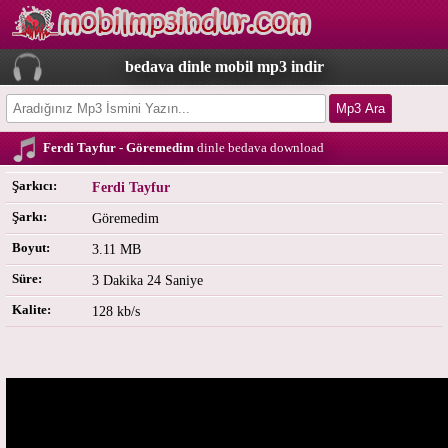
bedava dinle mobil mp3 indir
Ferdi Tayfur - Göremedim
dinle bedava download
Şarkıcı:
Ferdi Tayfur
Şarkı:
Göremedim
Boyut:
3.11 MB
Süre:
3 Dakika 24 Saniye
Kalite:
128 kb/s