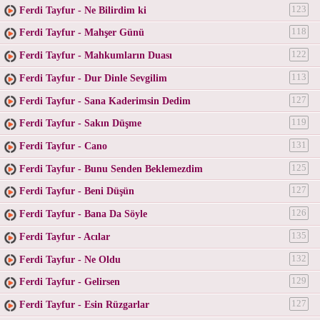
Ferdi Tayfur - Ne Bilirdim ki
123
Ferdi Tayfur - Mahşer Günü
118
Ferdi Tayfur - Mahkumların Duası
122
Ferdi Tayfur - Dur Dinle Sevgilim
113
Ferdi Tayfur - Sana Kaderimsin Dedim
127
Ferdi Tayfur - Sakın Düşme
119
Ferdi Tayfur - Cano
131
Ferdi Tayfur - Bunu Senden Beklemezdim
125
Ferdi Tayfur - Beni Düşün
127
Ferdi Tayfur - Bana Da Söyle
126
Ferdi Tayfur - Acılar
135
Ferdi Tayfur - Ne Oldu
132
Ferdi Tayfur - Gelirsen
129
Ferdi Tayfur - Esin Rüzgarlar
127