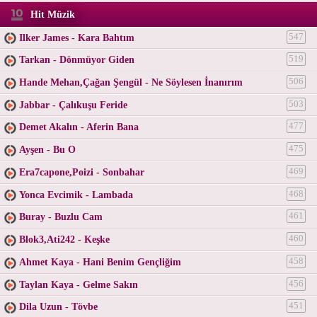
Hit Müzik
Ilker James - Kara Bahtım
547
Tarkan - Dönmüyor Giden
519
Hande Mehan,Çağan Şengül - Ne Söylesen İnanırım
506
Jabbar - Çalıkuşu Feride
503
Demet Akalın - Aferin Bana
477
Ayşen - Bu O
475
Era7capone,Poizi - Sonbahar
469
Yonca Evcimik - Lambada
468
Buray - Buzlu Cam
461
Blok3,Ati242 - Keşke
460
Ahmet Kaya - Hani Benim Gençliğim
458
Taylan Kaya - Gelme Sakın
456
Dila Uzun - Tövbe
451