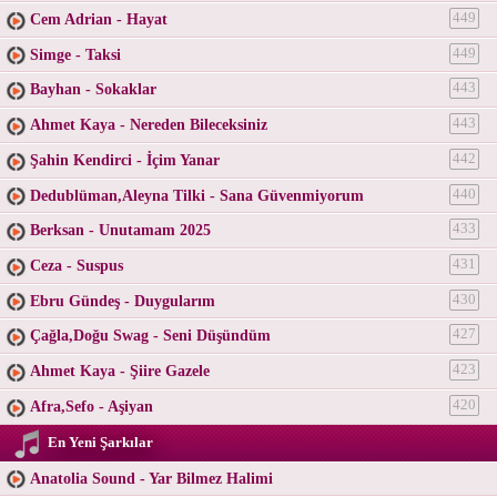
Cem Adrian - Hayat
449
Simge - Taksi
449
Bayhan - Sokaklar
443
Ahmet Kaya - Nereden Bileceksiniz
443
Şahin Kendirci - İçim Yanar
442
Dedublüman,Aleyna Tilki - Sana Güvenmiyorum
440
Berksan - Unutamam 2025
433
Ceza - Suspus
431
Ebru Gündeş - Duygularım
430
Çağla,Doğu Swag - Seni Düşündüm
427
Ahmet Kaya - Şiire Gazele
423
Afra,Sefo - Aşiyan
420
En Yeni Şarkılar
Anatolia Sound - Yar Bilmez Halimi