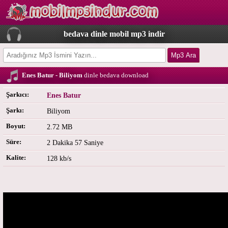
bedava dinle mobil mp3 indir
Enes Batur - Biliyom
dinle bedava download
Şarkıcı:
Enes Batur
Şarkı:
Biliyom
Boyut:
2.72 MB
Süre:
2 Dakika 57 Saniye
Kalite:
128 kb/s