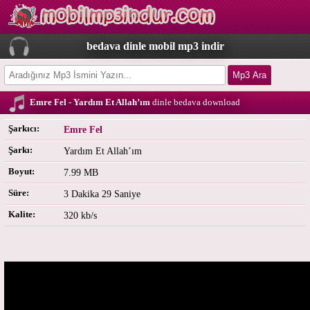
bedava dinle mobil mp3 indir
Emre Fel - Yardım Et Allah’ım
dinle bedava download
Şarkıcı:
Emre Fel
Şarkı:
Yardım Et Allah’ım
Boyut:
7.99 MB
Süre:
3 Dakika 29 Saniye
Kalite:
320 kb/s