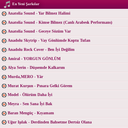
En Yeni Şarkılar
Anatolia Sound - Yar Bilmez Halimi
Anatolia Sound - Kimse Bilmez (Canlı Arabesk Performans)
Anatolia Sound - Geceye Sözüm Var
Anadolu Skytrip - Vay Gönlümde Koptu Tufan
Anadolu Rock Cover - Ben İyi Değilim
Amiral - YORGUN GÖNLÜM
Alya Serin - Düşsemde Kalkarım
Murda,MERO - Yâr
Murat Kurşun - Pınara Gelki Görem
Model - Ölürüm Daha İyi
Meyra - Sen Sana İyi Bak
Baran Mengüç - Kıyamam
Uğur Işılak - Derdinden Bahsetme Dertsiz Olana