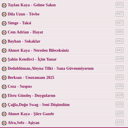
Taylan Kaya - Gelme Sakın
455
Dila Uzun - Tövbe
447
Simge - Taksi
447
Cem Adrian - Hayat
446
Bayhan - Sokaklar
442
Ahmet Kaya - Nereden Bileceksiniz
441
Şahin Kendirci - İçim Yanar
439
Dedublüman,Aleyna Tilki - Sana Güvenmiyorum
437
Berksan - Unutamam 2025
431
Ceza - Suspus
430
Ebru Gündeş - Duygularım
428
Çağla,Doğu Swag - Seni Düşündüm
426
Ahmet Kaya - Şiire Gazele
420
Afra,Sefo - Aşiyan
418