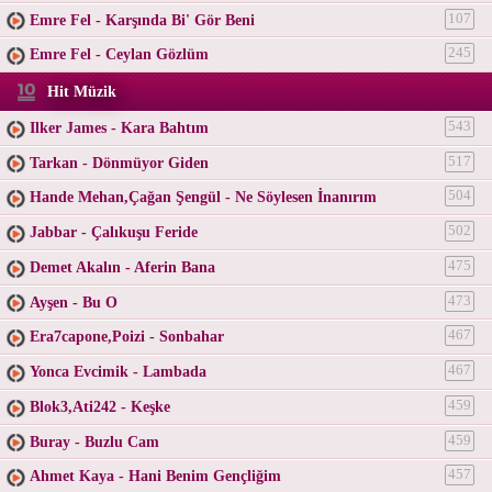
Emre Fel - Karşında Bi' Gör Beni
107
Emre Fel - Ceylan Gözlüm
245
Hit Müzik
Ilker James - Kara Bahtım
543
Tarkan - Dönmüyor Giden
517
Hande Mehan,Çağan Şengül - Ne Söylesen İnanırım
504
Jabbar - Çalıkuşu Feride
502
Demet Akalın - Aferin Bana
475
Ayşen - Bu O
473
Era7capone,Poizi - Sonbahar
467
Yonca Evcimik - Lambada
467
Blok3,Ati242 - Keşke
459
Buray - Buzlu Cam
459
Ahmet Kaya - Hani Benim Gençliğim
457