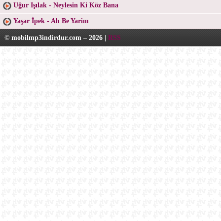
Uğur Işılak - Neylesin Ki Köz Bana
Yaşar İpek - Ah Be Yarim
© mobilmp3indirdur.com – 2026 |
RSS