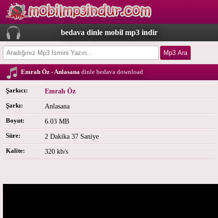
bedava dinle mobil mp3 indir
Emrah Öz - Anlasana
dinle bedava download
Şarkıcı:
Emrah Öz
Şarkı:
Anlasana
Boyut:
6.03 MB
Süre:
2 Dakika 37 Saniye
Kalite:
320 kb/s