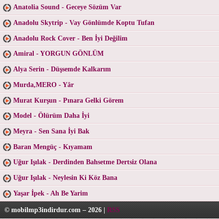
Anatolia Sound - Geceye Sözüm Var
Anadolu Skytrip - Vay Gönlümde Koptu Tufan
Anadolu Rock Cover - Ben İyi Değilim
Amiral - YORGUN GÖNLÜM
Alya Serin - Düşsemde Kalkarım
Murda,MERO - Yâr
Murat Kurşun - Pınara Gelki Görem
Model - Ölürüm Daha İyi
Meyra - Sen Sana İyi Bak
Baran Mengüç - Kıyamam
Uğur Işılak - Derdinden Bahsetme Dertsiz Olana
Uğur Işılak - Neylesin Ki Köz Bana
Yaşar İpek - Ah Be Yarim
© mobilmp3indirdur.com – 2026 |
RSS