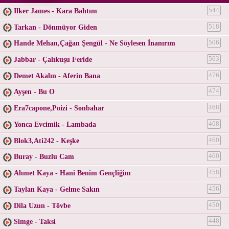
Ilker James - Kara Bahtım
544
Tarkan - Dönmüyor Giden
518
Hande Mehan,Çağan Şengül - Ne Söylesen İnanırım
506
Jabbar - Çalıkuşu Feride
503
Demet Akalın - Aferin Bana
476
Ayşen - Bu O
474
Era7capone,Poizi - Sonbahar
468
Yonca Evcimik - Lambada
468
Blok3,Ati242 - Keşke
460
Buray - Buzlu Cam
460
Ahmet Kaya - Hani Benim Gençliğim
458
Taylan Kaya - Gelme Sakın
456
Dila Uzun - Tövbe
450
Simge - Taksi
448