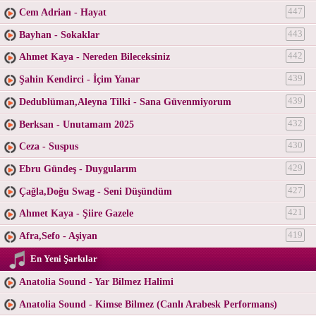
Cem Adrian - Hayat
447
Bayhan - Sokaklar
443
Ahmet Kaya - Nereden Bileceksiniz
442
Şahin Kendirci - İçim Yanar
439
Dedublüman,Aleyna Tilki - Sana Güvenmiyorum
439
Berksan - Unutamam 2025
432
Ceza - Suspus
430
Ebru Gündeş - Duygularım
429
Çağla,Doğu Swag - Seni Düşündüm
427
Ahmet Kaya - Şiire Gazele
421
Afra,Sefo - Aşiyan
419
En Yeni Şarkılar
Anatolia Sound - Yar Bilmez Halimi
Anatolia Sound - Kimse Bilmez (Canlı Arabesk Performans)