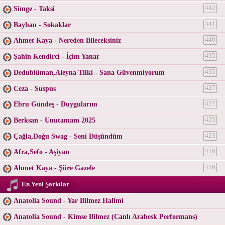
Simge - Taksi
442
Bayhan - Sokaklar
441
Ahmet Kaya - Nereden Bileceksiniz
440
Şahin Kendirci - İçim Yanar
435
Dedublüman,Aleyna Tilki - Sana Güvenmiyorum
435
Ceza - Suspus
427
Ebru Gündeş - Duygularım
427
Berksan - Unutamam 2025
425
Çağla,Doğu Swag - Seni Düşündüm
423
Afra,Sefo - Aşiyan
416
Ahmet Kaya - Şiire Gazele
416
En Yeni Şarkılar
Anatolia Sound - Yar Bilmez Halimi
Anatolia Sound - Kimse Bilmez (Canlı Arabesk Performans)