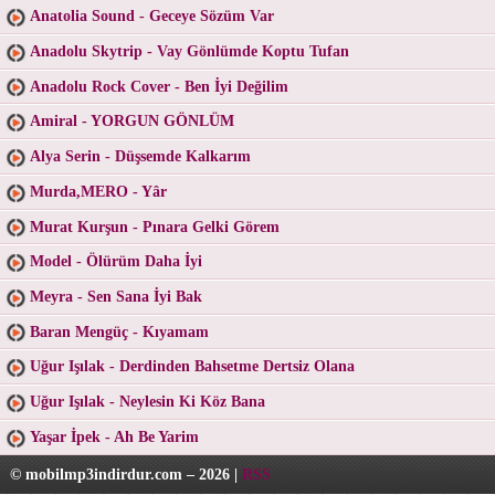
Anatolia Sound - Geceye Sözüm Var
Anadolu Skytrip - Vay Gönlümde Koptu Tufan
Anadolu Rock Cover - Ben İyi Değilim
Amiral - YORGUN GÖNLÜM
Alya Serin - Düşsemde Kalkarım
Murda,MERO - Yâr
Murat Kurşun - Pınara Gelki Görem
Model - Ölürüm Daha İyi
Meyra - Sen Sana İyi Bak
Baran Mengüç - Kıyamam
Uğur Işılak - Derdinden Bahsetme Dertsiz Olana
Uğur Işılak - Neylesin Ki Köz Bana
Yaşar İpek - Ah Be Yarim
© mobilmp3indirdur.com – 2026 |
RSS