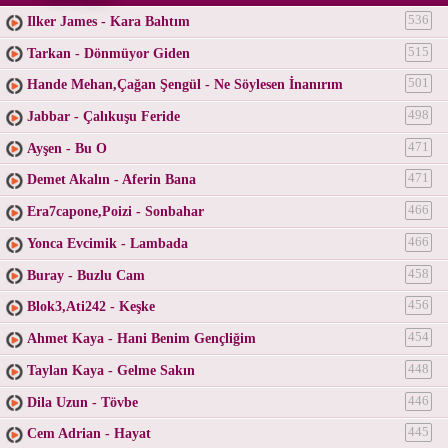
Ilker James - Kara Bahtım
536
Tarkan - Dönmüyor Giden
515
Hande Mehan,Çağan Şengül - Ne Söylesen İnanırım
501
Jabbar - Çalıkuşu Feride
498
Ayşen - Bu O
471
Demet Akalın - Aferin Bana
471
Era7capone,Poizi - Sonbahar
466
Yonca Evcimik - Lambada
466
Buray - Buzlu Cam
458
Blok3,Ati242 - Keşke
456
Ahmet Kaya - Hani Benim Gençliğim
454
Taylan Kaya - Gelme Sakın
448
Dila Uzun - Tövbe
446
Cem Adrian - Hayat
445