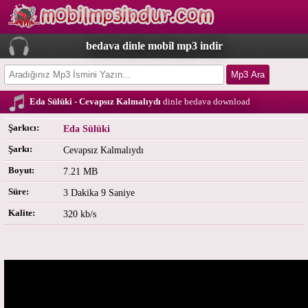
bedava dinle mobil mp3 indir
Eda Sülüki - Cevapsız Kalmalıydı
dinle bedava download
Şarkıcı:
Eda Sülüki
Şarkı:
Cevapsız Kalmalıydı
Boyut:
7.21 MB
Süre:
3 Dakika 9 Saniye
Kalite:
320 kb/s