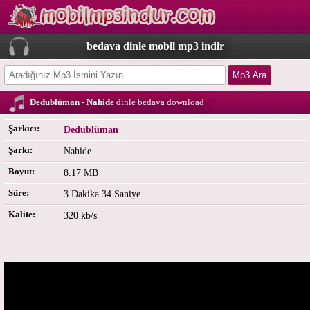
bedava dinle mobil mp3 indir
Dedublüman - Nahide
dinle bedava download
Şarkıcı:
Dedublüman
Şarkı:
Nahide
Boyut:
8.17 MB
Süre:
3 Dakika 34 Saniye
Kalite:
320 kb/s