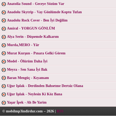
Anatolia Sound - Geceye Sözüm Var
Anadolu Skytrip - Vay Gönlümde Koptu Tufan
Anadolu Rock Cover - Ben İyi Değilim
Amiral - YORGUN GÖNLÜM
Alya Serin - Düşsemde Kalkarım
Murda,MERO - Yâr
Murat Kurşun - Pınara Gelki Görem
Model - Ölürüm Daha İyi
Meyra - Sen Sana İyi Bak
Baran Mengüç - Kıyamam
Uğur Işılak - Derdinden Bahsetme Dertsiz Olana
Uğur Işılak - Neylesin Ki Köz Bana
Yaşar İpek - Ah Be Yarim
© mobilmp3indirdur.com – 2026 |
RSS