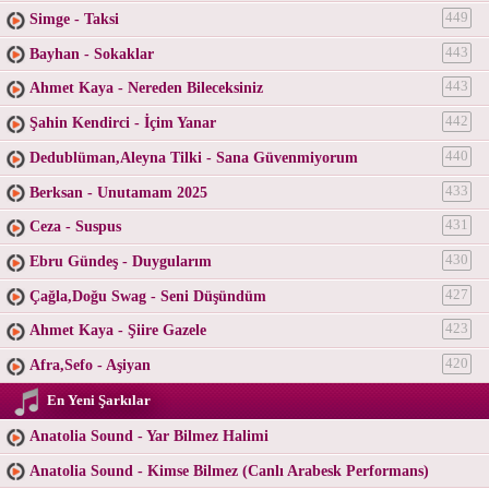
Simge - Taksi
449
Bayhan - Sokaklar
443
Ahmet Kaya - Nereden Bileceksiniz
443
Şahin Kendirci - İçim Yanar
442
Dedublüman,Aleyna Tilki - Sana Güvenmiyorum
440
Berksan - Unutamam 2025
433
Ceza - Suspus
431
Ebru Gündeş - Duygularım
430
Çağla,Doğu Swag - Seni Düşündüm
427
Ahmet Kaya - Şiire Gazele
423
Afra,Sefo - Aşiyan
420
En Yeni Şarkılar
Anatolia Sound - Yar Bilmez Halimi
Anatolia Sound - Kimse Bilmez (Canlı Arabesk Performans)