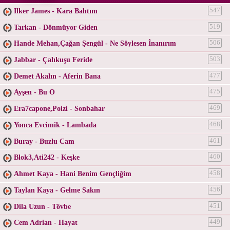
Ilker James - Kara Bahtım
547
Tarkan - Dönmüyor Giden
519
Hande Mehan,Çağan Şengül - Ne Söylesen İnanırım
506
Jabbar - Çalıkuşu Feride
503
Demet Akalın - Aferin Bana
477
Ayşen - Bu O
475
Era7capone,Poizi - Sonbahar
469
Yonca Evcimik - Lambada
468
Buray - Buzlu Cam
461
Blok3,Ati242 - Keşke
460
Ahmet Kaya - Hani Benim Gençliğim
458
Taylan Kaya - Gelme Sakın
456
Dila Uzun - Tövbe
451
Cem Adrian - Hayat
449