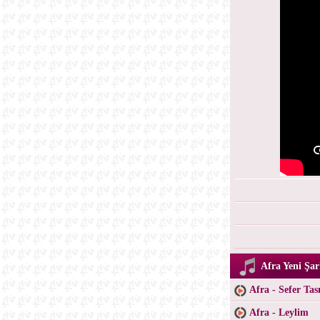
Afra Yeni Şar
Afra - Sefer Tas
Afra - Leylim