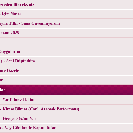
reden Bileceksiniz
- İçim Yanar
yna Tilki - Sana Güvenmiyorum
tamam 2025
Duygularım
g - Seni Düşündüm
ire Gazele
an
lar
- Yar Bilmez Halimi
- Kimse Bilmez (Canlı Arabesk Performans)
 - Geceye Sözüm Var
p - Vay Gönlümde Koptu Tufan