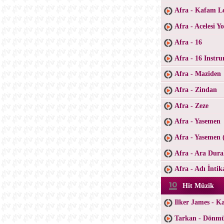
Afra - Kafam L
Afra - Acelesi Y
Afra - 16
Afra - 16 Instr
Afra - Maziden
Afra - Zindan
Afra - Zeze
Afra - Yasemen
Afra - Yasemen 
Afra - Ara Dur
Afra - Adı İnti
Hit Müzik
Ilker James - K
Tarkan - Dönm