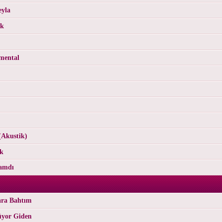
eyla
ok
umental
(Akustik)
ak
kamdı
ara Bahtım
üyor Giden