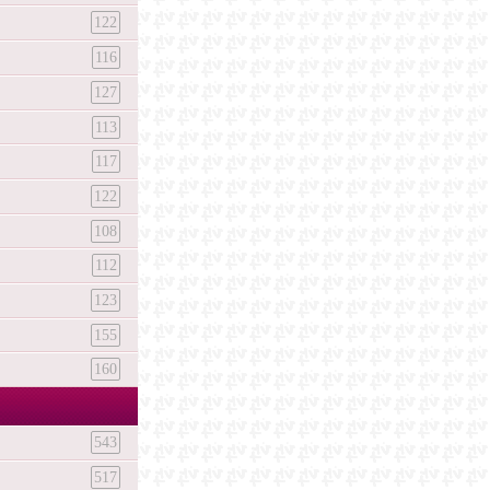
122
116
127
113
117
122
108
112
123
155
160
543
517