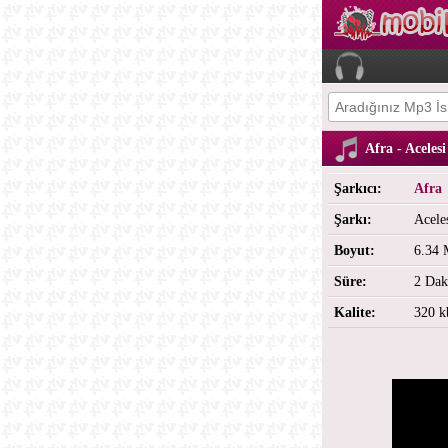
Afra - Aceles
Şarkıcı:
Afra
Şarkı:
Acele
Boyut:
6.34
Süre:
2 Dak
Kalite:
320 k