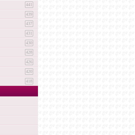
441
439
437
431
430
428
426
420
418