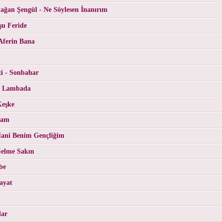
ğan Şengül - Ne Söylesen İnanırım
şu Feride
Aferin Bana
i - Sonbahar
- Lambada
Keşke
Cam
ani Benim Gençliğim
Gelme Sakın
be
ayat
lar