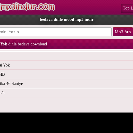
Top L
bedava dinle mobil mp3 indir
i Yok
dinle bedava download
si Yok
 MB
ika 46 Saniye
b/s