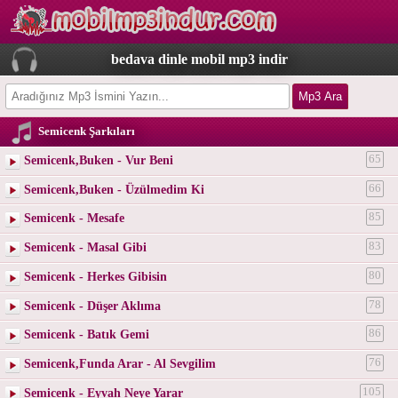
bedava dinle mobil mp3 indir
Semicenk Şarkıları
Semicenk,Buken - Vur Beni
65
Semicenk,Buken - Üzülmedim Ki
66
Semicenk - Mesafe
85
Semicenk - Masal Gibi
83
Semicenk - Herkes Gibisin
80
Semicenk - Düşer Aklıma
78
Semicenk - Batık Gemi
86
Semicenk,Funda Arar - Al Sevgilim
76
Semicenk - Eyvah Neye Yarar
105