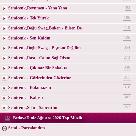
Semicenk,Reynmen - Yana Yana
93
Semicenk - Tek Yürek
106
Semicenk,Doğu Swag,Buken - Bilsen De
118
Semicenk - Sen Kaldın
126
Semicenk,Doğu Swag - Pişman Değilim
354
Semicenk,Rast - Canın Sağ Olsun
273
Semicenk - Çıkmaz Bir Sokakta
340
Semicenk - Gözlerinden Gözlerine
311
Semicenk - Bulamazsın
316
Semicenk - Kalpsiz
307
Semicenk,Sefo - Sabrettim
257
BedavaDinle Ağustos 2026 Top Müzik
Semi - Parçalandım