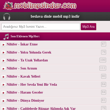
bedava dinle mobil mp3 indir
Son Eklenen Mp3ler:
Nilüfer - İnkar Etme
87
Nilüfer - Yolcu Yolunda Gerek
79
Nilüfer - Ta Uzak Yollardan
100
Nilüfer - Son Arzum
111
Nilüfer - Kavak Yelleri
80
Nilüfer - Her Sevda Yeni Bir Veda
84
Nilüfer - Haram Geceler
84
Nilüfer - Dünya Dönüyor
81
Nilüfer - Caddelerde Rüzgar Aklımda Aşk Var
79