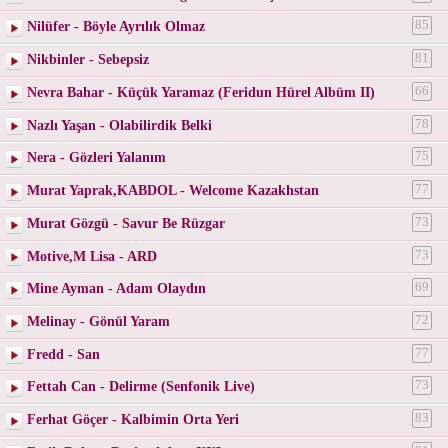
Nilüfer - Böyle Ayrılık Olmaz
85
Nikbinler - Sebepsiz
81
Nevra Bahar - Küçük Yaramaz (Feridun Hürel Albüm II)
66
Nazlı Yaşan - Olabilirdik Belki
78
Nera - Gözleri Yalanım
75
Murat Yaprak,KABDOL - Welcome Kazakhstan
77
Murat Gözgü - Savur Be Rüzgar
73
Motive,M Lisa - ARD
73
Mine Ayman - Adam Olaydın
69
Melinay - Gönül Yaram
72
Fredd - San
77
Fettah Can - Delirme (Senfonik Live)
73
Ferhat Göçer - Kalbimin Orta Yeri
83