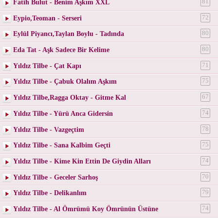
Fatih Bulut - Benim Aşkım XXL
81
Eypio,Teoman - Serseri
72
Eylül Piyancı,Taylan Boylu - Tadında
80
Eda Tat - Aşk Sadece Bir Kelime
80
Yıldız Tilbe - Çat Kapı
71
Yıldız Tilbe - Çabuk Olalım Aşkım
75
Yıldız Tilbe,Ragga Oktay - Gitme Kal
67
Yıldız Tilbe - Yürü Anca Gidersin
74
Yıldız Tilbe - Vazgeçtim
78
Yıldız Tilbe - Sana Kalbim Geçti
75
Yıldız Tilbe - Kime Kin Ettin De Giydin Alları
74
Yıldız Tilbe - Geceler Sarhoş
70
Yıldız Tilbe - Delikanlım
79
Yıldız Tilbe - Al Ömrümü Koy Ömrünün Üstüne
74