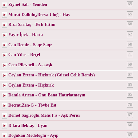
Ziynet Sali - Yeniden
65
Murat Dalkılıç,Derya Uluğ - Hay
65
Rıza Sarıtaş - Terk Ettim
68
Yaşar İpek - Hasta
62
Can Demir - Saqr Saqr
68
Can Yüce - Reçel
71
Cem Pilevneli - A-a-aşk
69
Ceylan Ertem - Hıçkırık (Gürsel Çelik Remix)
67
Ceylan Ertem - Hıçkırık
65
Damla Arıcan - Onu Bana Hatırlatmayın
65
Decrat,Zen-G - Tövbe Est
70
Demet Sağıroğlu,Melis Fis - Aşk Perisi
67
Dilara Bektaş - Uyan
66
Doğukan Medetoğlu - Ayıp
65