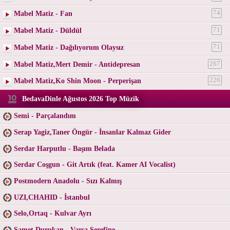
Mabel Matiz - Fan
74
Mabel Matiz - Düldül
71
Mabel Matiz - Dağılıyorum Olaysız
71
Mabel Matiz,Mert Demir - Antidepresan
267
Mabel Matiz,Ko Shin Moon - Perperişan
226
BedavaDinle Ağustos 2026 Top Müzik
Semi - Parçalandım
Serap Yagiz,Taner Öngür - İnsanlar Kalmaz Gider
Serdar Harputlu - Başım Belada
Serdar Coşgun - Git Artık (feat. Kamer AI Vocalist)
Postmodern Anadolu - Sızı Kalmış
UZI,CHAHID - İstanbul
Selo,Ortaq - Kulvar Ayrı
Samet Durukan - Varsa Şerefine