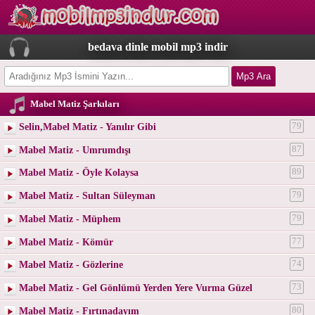
bedava dinle mobil mp3 indir
Mabel Matiz Şarkıları
Selin,Mabel Matiz - Yanılır Gibi
79
Mabel Matiz - Umrumdışı
87
Mabel Matiz - Öyle Kolaysa
89
Mabel Matiz - Sultan Süleyman
79
Mabel Matiz - Müphem
79
Mabel Matiz - Kömür
77
Mabel Matiz - Gözlerine
74
Mabel Matiz - Gel Gönlümü Yerden Yere Vurma Güzel
73
Mabel Matiz - Fırtınadayım
80